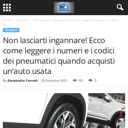
Home
Cronaca
Non lasciarti ingannare! Ecco come leggere i numeri e i codici
dei...
CRONACA
Non lasciarti ingannare! Ecco
come leggere i numeri e i codici
dei pneumatici quando acquisti
un’auto usata
By
Alessandra Corradi
-
29 Dicembre 2025
105
0