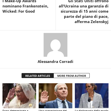
I Make-Up Awards
Gli Stati Uniti offrono
nominano Frankenstein,
all’Ucraina una garanzia di
Wicked: For Good
sicurezza di 15 anni come
parte del piano di pace,
afferma Zelenskyj
Alessandra Corradi
RELATED ARTICLES
MORE FROM AUTHOR
Sono determinata a
Una commissione del
La diplomazia della moda