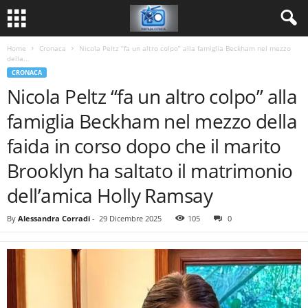
Home
Cronaca
Nicola Peltz “fa un altro colpo” alla famiglia Beckham nel mezzo
della...
CRONACA
Nicola Peltz “fa un altro colpo” alla
famiglia Beckham nel mezzo della
faida in corso dopo che il marito
Brooklyn ha saltato il matrimonio
dell’amica Holly Ramsay
By
Alessandra Corradi
-
29 Dicembre 2025
105
0