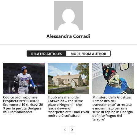
Alessandra Corradi
RELATED ARTICLES
MORE FROM AUTHOR
Codice promozionale
Il pub alla mano dei
Ministero della Giustizia:
ProphetX NYPBONUS:
Cotswolds – che serve
il “maestro del
Scommetti 10 $, ricevi 20
pizze e Negroni – che
travestimento” arrestato
$ per la partita Dodgers
lascia davvero
e incriminato per una
vs. Diamondbacks
“sperpettolati” i suoi rivali
serie di rapine in Georgia
molto più sofisticati
definite “regno del
terrore”