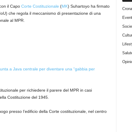
on il Capo
Corte Costituzionale
(
MK
) Suhartoyo ha firmato
Cron
oU) che regola il meccanismo di presentazione di una
Event
ionale al MPR.
Socie
Cultu
Lifest
Salut
Opini
unta a Java centrale per diventare una “gabbia per
ituzionale per richiedere il parere del MPR in casi
della Costituzione del 1945.
ogo presso l’edificio della Corte costituzionale, nel centro