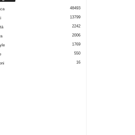
48493
aca
13799
i
2242
tà
2006
ra
1769
yle
550
e
16
oni