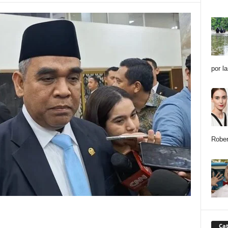
por l
Rober
Cat