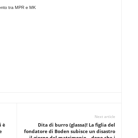
amento tra MPR e MK
Next article
i è
Dita di burro (glassa)! La figlia del
e
fondatore di Boden subisce un disastro
il giorno del matrimonio – dopo che i