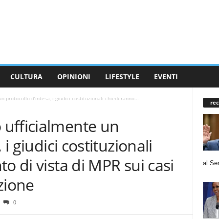
CULTURA
OPINIONI
LIFESTYLE
EVENTI
 protocollo d’intesa, i giudici costituzionali chiederanno...
rec
ufficialmente un
 i giudici costituzionali
o di vista di MPR sui casi
al Se
uzione
0