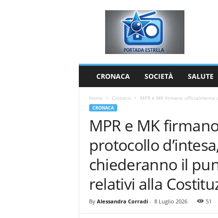
P
o
r
t
a
d
a
CRONACA
SOCIETÀ
SALUTE
E
s
Home
Cronaca
MPR e MK firmano ufficialmente un
t
CRONACA
r
MPR e MK firmano 
e
l
protocollo d’intesa,
a
chiederanno il punt
relativi alla Costit
By
Alessandra Corradi
-
8 Luglio 2026
51