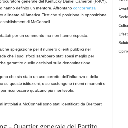
x procuratore generale del Kentucky Daniel Cameron (R-KY),
o hanno definito un mentore. Affrontano
concorrenza
Event
o allineato all’America First che si posiziona in opposizione
Socie
l’establishment di McConnell.
Cultu
Lifest
ntattati per un commento ma non hanno risposto.
Salut
lche spiegazione per il numero di enti pubblici nel
Opini
de che i suoi sforzi sarebbero stati spesi meglio per
 che garantire quelle decisioni sulla denominazione.
ono che sia stato un uso corretto dell’influenza e della
e su queste istituzioni, e se sostengono i nomi rimanenti o
per riconoscere qualcuno più meritevole.
i intitolati a McConnell sono stati identificati da Breitbart
ng – Quartier generale del Partito