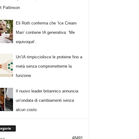
t Pattinson
Eli Roth conferma che ‘Ice Cream
Man’ contiene IA generativa: ‘Me
equivoqué’.
Un’IA rimpicciolisce le proteine fino a
metà senza comprometterne la
funzione
Il nuovo leader britannico annuncia
un’ondata di cambiamenti senza
alcun costo
egorie
48491
aca