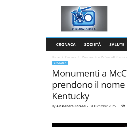
P
o
r
t
a
d
a
CRONACA
SOCIETÀ
SALUTE
E
s
Home
Cronaca
Monumenti a McConnell: 8 cose c
t
CRONACA
r
Monumenti a McCo
e
l
prendono il nome 
a
Kentucky
By
Alessandra Corradi
-
31 Dicembre 2025