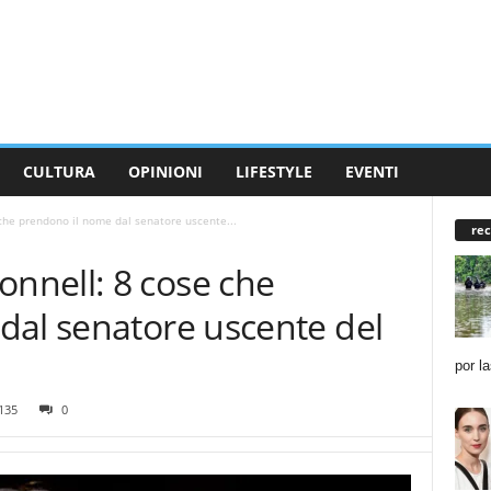
CULTURA
OPINIONI
LIFESTYLE
EVENTI
he prendono il nome dal senatore uscente...
rec
nnell: 8 cose che
dal senatore uscente del
por l
135
0