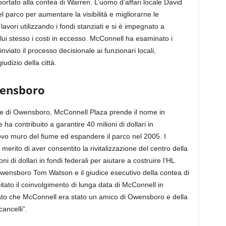
portato alla contea di Warren. L’uomo d’affari locale David
 parco per aumentare la visibilità e migliorarne le
 lavori utilizzando i fondi stanziati e si è impegnato a
 lui stesso i costi in eccesso. McConnell ha esaminato i
nviato il processo decisionale ai funzionari locali,
udizio della città.
wensboro
e di Owensboro, McConnell Plaza prende il nome in
a contribuito a garantire 40 milioni di dollari in
ovo muro del fiume ed espandere il parco nel 2005. I
l merito di aver consentito la rivitalizzazione del centro della
i di dollari in fondi federali per aiutare a costruire l’HL
wensboro Tom Watson e il giudice esecutivo della contea di
tato il coinvolgimento di lunga data di McConnell in
mato che McConnell era stato un amico di Owensboro e della
ancelli”.