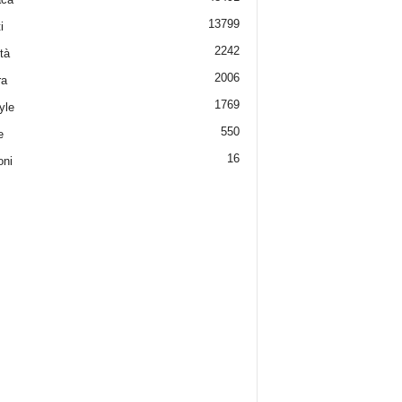
13799
i
2242
tà
2006
ra
1769
yle
550
e
16
oni