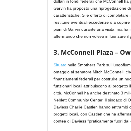
dollari in fondi federali che McConnell ha 
Garvin ha proposto una riprogettazione del
caratteristiche. Si è offerto di completare i
restituire eventuali eccedenze o a coprire
piani di Garvin durante una visita, ma ha ri
affermando che non voleva influenzare il gi
3. McConnell Plaza – O
Situato
nello Smothers Park sul lungofium
omaggio al senatore Mitch McConnell, che h
finanziamenti federali per costruire un nu
funzionari locali attribuiscono al progetto i
città. McConnell ha anche destinato 3 milion
Neblett Community Center. Il sindaco di O
Daviess Charlie Castlen hanno entrambi ci
progetti locali, con Castlen che ha affer
contea di Daviess “praticamente fuori dai c