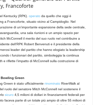
y, Francoforte
 del Kentucky (RPK).
operato
da quello che oggi è
g a Francoforte, situato vicino al Campidoglio. Nel
razione di un’importante espansione della sede centrale,
’avanguardia, una sala riunioni e un ampio spazio per
 Mitch McConnell il merito del suo ruolo nel contribuire a
esidente dell’RPK Robert Benvenuti e il presidente della
erosi leader del partito che hanno elogiato la leadership
ondo i funzionari del partito, simboleggia la continua
h e riflette l’impatto di McConnell sulla costruzione di
– Bowling Green
ing Green è stato ufficialmente
rinominato
RiverWalk al
el ruolo del senatore Mitch McConnell nel sostenere il
arlo
sicuro
4,5 milioni di dollari in finanziamenti federali per
o faceva parte di un totale più ampio di oltre 55 milioni di