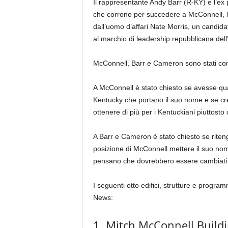
Il rappresentante Andy Barr (R-KY) e l’e
che corrono per succedere a McConnell, l
dall’uomo d’affari Nate Morris, un candidat
al marchio di leadership repubblicana del
McConnell, Barr e Cameron sono stati co
A McConnell è stato chiesto se avesse qua
Kentucky che portano il suo nome e se cre
ottenere di più per i Kentuckiani piuttosto
A Barr e Cameron è stato chiesto se riteng
posizione di McConnell mettere il suo nom
pensano che dovrebbero essere cambiati 
I seguenti otto edifici, strutture e programm
News:
1. Mitch McConnell Buildi