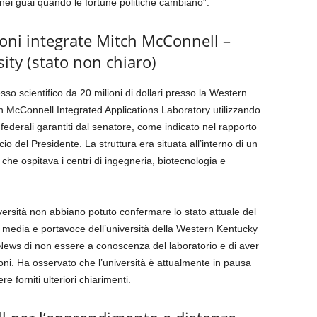
 nei guai quando le fortune politiche cambiano”.
ioni integrate Mitch McConnell –
ty (stato non chiaro)
o scientifico da 20 milioni di dollari presso la Western
itch McConnell Integrated Applications Laboratory utilizzando
ti federali garantiti dal senatore, come indicato nel rapporto
io del Presidente. La struttura era situata all’interno di un
i che ospitava i centri di ingegneria, biotecnologia e
iversità non abbiano potuto confermare lo stato attuale del
on i media e portavoce dell’università della Western Kentucky
 News di non essere a conoscenza del laboratorio e di aver
zioni. Ha osservato che l’università è attualmente in pausa
 forniti ulteriori chiarimenti.