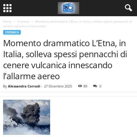
Home
Cronaca
Momento drammatico L’Etna, in Italia, solleva spessi pennacchi di
cenere vulcanica innescando...
CRONACA
Momento drammatico L’Etna, in
Italia, solleva spessi pennacchi di
cenere vulcanica innescando
l’allarme aereo
By
Alessandra Corradi
-
27 Dicembre 2025
89
0