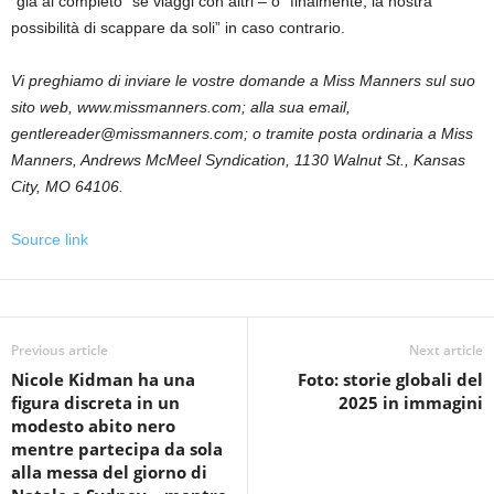
“già al completo” se viaggi con altri – o “finalmente, la nostra
possibilità di scappare da soli” in caso contrario.
Vi preghiamo di inviare le vostre domande a Miss Manners sul suo
sito web, www.missmanners.com; alla sua email,
gentlereader@missmanners.com; o tramite posta ordinaria a Miss
Manners, Andrews McMeel Syndication, 1130 Walnut St., Kansas
City, MO 64106.
Source link
Previous article
Next article
Nicole Kidman ha una
Foto: storie globali del
figura discreta in un
2025 in immagini
modesto abito nero
mentre partecipa da sola
alla messa del giorno di