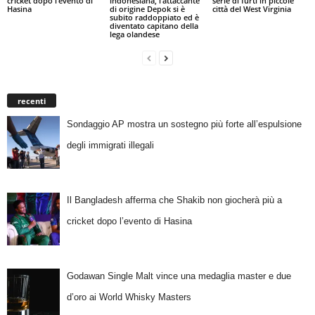
cricket dopo l’evento di
indonesiana, l’attaccante
serie di furti in piccole
Hasina
di origine Depok si è
città del West Virginia
subito raddoppiato ed è
diventato capitano della
lega olandese
recenti
Sondaggio AP mostra un sostegno più forte all’espulsione
degli immigrati illegali
Il Bangladesh afferma che Shakib non giocherà più a
cricket dopo l’evento di Hasina
Godawan Single Malt vince una medaglia master e due
d’oro ai World Whisky Masters