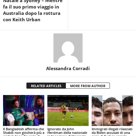
Natale a Sydney – mentre
fa il suo primo viaggio in
Australia dopo la rottura
con Keith Urban
Alessandra Corradi
RELATED ARTICLES
MORE FROM AUTHOR
Il Bangladesh afferma che
Ignorato da John
Immigrati illegali rilasciati
Shakib non giocherà più a
Herdman della nazionale
da Biden accusati di una