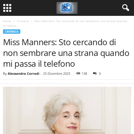
Home
Cronaca
Miss Manners: Sto cercando di non sembrare una strana quando
mi passa...
CRONACA
Miss Manners: Sto cercando di
non sembrare una strana quando
mi passa il telefono
By
Alessandra Corradi
-
25 Dicembre 2025
138
0