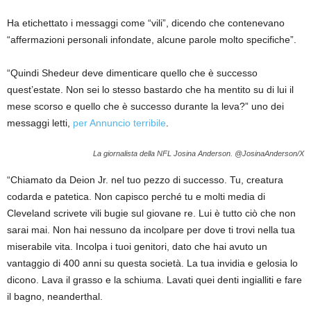
Ha etichettato i messaggi come “vili”, dicendo che contenevano
“affermazioni personali infondate, alcune parole molto specifiche”.
“Quindi Shedeur deve dimenticare quello che è successo
quest’estate. Non sei lo stesso bastardo che ha mentito su di lui il
mese scorso e quello che è successo durante la leva?” uno dei
messaggi letti,
per Annuncio terribile
.
La giornalista della NFL Josina Anderson.
@JosinaAnderson/X
“Chiamato da Deion Jr. nel tuo pezzo di successo. Tu, creatura
codarda e patetica. Non capisco perché tu e molti media di
Cleveland scrivete vili bugie sul giovane re. Lui è tutto ciò che non
sarai mai. Non hai nessuno da incolpare per dove ti trovi nella tua
miserabile vita. Incolpa i tuoi genitori, dato che hai avuto un
vantaggio di 400 anni su questa società. La tua invidia e gelosia lo
dicono. Lava il grasso e la schiuma. Lavati quei denti ingialliti e fare
il bagno, neanderthal.