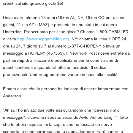
crediti sul sito quando giochi $5!
Deve avere almeno 18 anni (19+ in AL, NE; 19+ in CO per alcuni
giochi, 21+ in AZ e MAZ) e presente in uno stato in cui opera
Underdog. Preoccupato per il tuo gioco? Chiama 1-800-GABMLER
o visita
http://www.ncpgambling.org
. NY: chiama la linea HOPE 24
ore su 24, 7 giorni su 7 al numero 1-877-8-HOPENY o invia un
messaggio a HOPENY (467369). Il New York Post riceve entrate da
partnership di affiliazione e pubblicitarie per la condivisione di
questi contenuti e quando effettui un acquisto. Il codice
promozionale Underdog potrebbe variare in base alla località.
È stato allora che la persona ha indicato di essere imparentata con
Anderson.
“Ah sì, l’ho inviato due volte assicurandomi che ricevessi il mio
messaggio”, diceva la risposta, secondo Awful Announcing. “Il fatto
che tu abbia risposto mi fa capire che ho toccato un nervo
scoperto, e sono sorpreso che tu sappia leggere. Farò sapere a