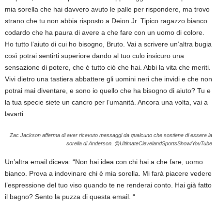
mia sorella che hai davvero avuto le palle per rispondere, ma trovo
strano che tu non abbia risposto a Deion Jr. Tipico ragazzo bianco
codardo che ha paura di avere a che fare con un uomo di colore.
Ho tutto l’aiuto di cui ho bisogno, Bruto. Vai a scrivere un’altra bugia
così potrai sentirti superiore dando al tuo culo insicuro una
sensazione di potere, che è tutto ciò che hai. Abbi la vita che meriti.
Vivi dietro una tastiera abbattere gli uomini neri che invidi e che non
potrai mai diventare, e sono io quello che ha bisogno di aiuto? Tu e
la tua specie siete un cancro per l’umanità. Ancora una volta, vai a
lavarti.
Zac Jackson afferma di aver ricevuto messaggi da qualcuno che sostiene di essere la
sorella di Anderson.
@UltimateClevelandSportsShow/YouTube
Un’altra email diceva: “Non hai idea con chi hai a che fare, uomo
bianco. Prova a indovinare chi è mia sorella. Mi farà piacere vedere
l’espressione del tuo viso quando te ne renderai conto. Hai già fatto
il bagno? Sento la puzza di questa email. “