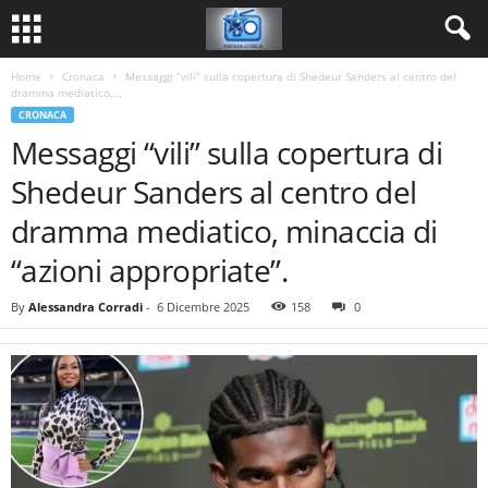
Home
Cronaca
Messaggi “vili” sulla copertura di Shedeur Sanders al centro del
dramma mediatico,...
CRONACA
Messaggi “vili” sulla copertura di
Shedeur Sanders al centro del
dramma mediatico, minaccia di
“azioni appropriate”.
By
Alessandra Corradi
-
6 Dicembre 2025
158
0