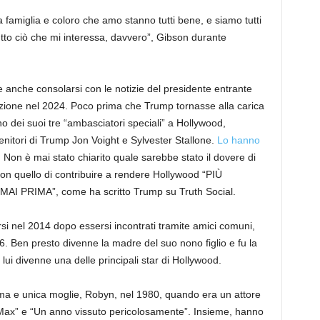
 famiglia e coloro che amo stanno tutti bene, e siamo tutti
 tutto ciò che mi interessa, davvero”, Gibson durante
anche consolarsi con le notizie del presidente entrante
ezione nel 2024. Poco prima che Trump tornasse alla carica
 dei suoi tre “ambasciatori speciali” a Hollywood,
tenitori di Trump Jon Voight e Sylvester Stallone.
Lo hanno
.
Non è mai stato chiarito quale sarebbe stato il dovere di
n quello di contribuire a rendere Hollywood “PIÙ
PRIMA”, come ha scritto Trump su Truth Social.
si nel 2014 dopo essersi incontrati tramite amici comuni,
. Ben presto divenne la madre del suo nono figlio e fu la
ui divenne una delle principali star di Hollywood.
ima e unica moglie, Robyn, nel 1980, quando era un attore
Max” e “Un anno vissuto pericolosamente”. Insieme, hanno