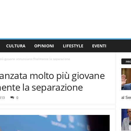
CULTURA
OPINIONI
LIFESTYLE
EVENTI
più giovane annunciano finalmente la separazione
rec
danzata molto più giovane
ente la separazione
al Se
113
0