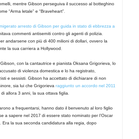
 gemelli, mentre Gibson perseguiva il successo al botteghino
 come “Arma letale” e “Braveheart”.
migerato arresto di Gibson per guida in stato di ebbrezza a
ava commenti antisemiti contro gli agenti di polizia.
 andarsene con più di 400 milioni di dollari, ovvero la
te la sua carriera a Hollywood.
Gibson, con la cantautrice e pianista Oksana Grigorieva, lo
accusato di violenza domestica e lo ha registrato,
ti e sessisti. Gibson ha accettato di dichiarare di non
inore, sia lui che Grigorieva
raggiunto un accordo nel 2011
 di allora 3 anni, la sua ottava figlia.
rono a frequentarsi, hanno dato il benvenuto al loro figlio
se a sapere nel 2017 di essere stato nominato per l’Oscar
 Era la sua seconda candidatura alla regia, dopo