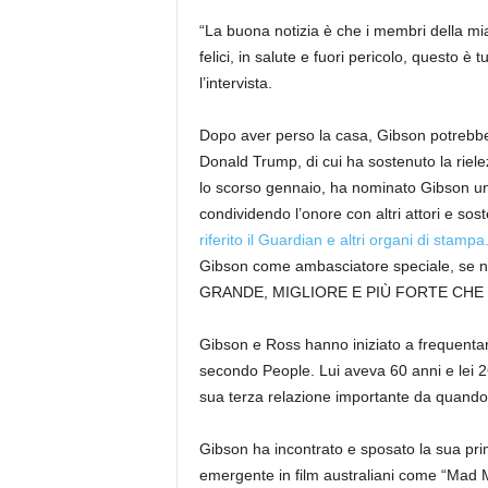
“La buona notizia è che i membri della mia
felici, in salute e fuori pericolo, questo è
l’intervista.
Dopo aver perso la casa, Gibson potrebbe 
Donald Trump, di cui ha sostenuto la riel
lo scorso gennaio, ha nominato Gibson uno
condividendo l’onore con altri attori e sos
riferito il Guardian e altri organi di stampa
Gibson come ambasciatore speciale, se no
GRANDE, MIGLIORE E PIÙ FORTE CHE MAI 
Gibson e Ross hanno iniziato a frequentar
secondo People. Lui aveva 60 anni e lei 26
sua terza relazione importante da quando l
Gibson ha incontrato e sposato la sua pr
emergente in film australiani come “Mad 