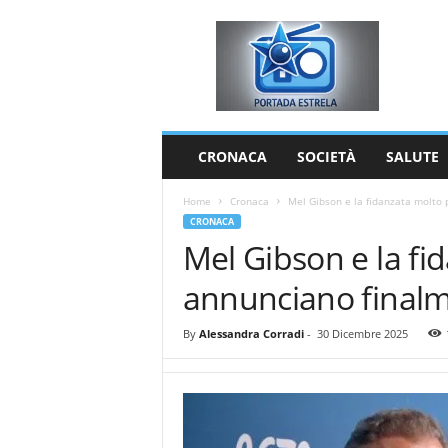
P
o
r
t
a
d
a
CRONACA
SOCIETÀ
SALUTE
E
s
Home
Cronaca
Mel Gibson e la fidanzata molto 
t
CRONACA
r
Mel Gibson e la fi
e
l
annunciano finalm
a
By
Alessandra Corradi
-
30 Dicembre 2025