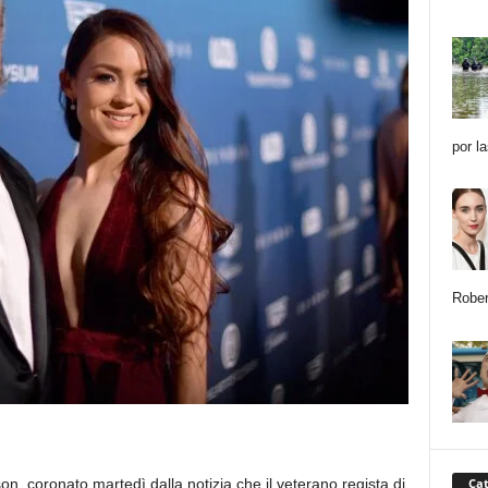
por l
Rober
Cat
, coronato martedì dalla notizia che il veterano regista di