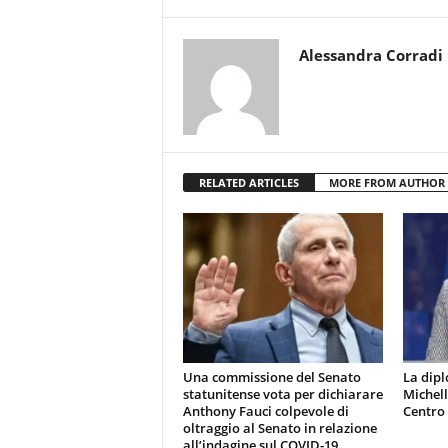
Alessandra Corradi
RELATED ARTICLES
MORE FROM AUTHOR
Una commissione del Senato
La dip
statunitense vota per dichiarare
Michell
Anthony Fauci colpevole di
Centro 
oltraggio al Senato in relazione
all’indagine sul COVID-19