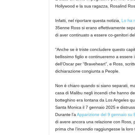
Hollywood e la sua ragazza, Rosalind Ros
Infatti, nel riportare questa notizia,
Lo ha r
35enne Ross si erano effettivamente sepa
di aver continuato a essere co-genitori del l
“Anche se è triste concludere questo capit
bellissimo figlio e continueremo a essere i 
dell’Oscar per “Braveheart”, e Ross, scrit
dichiarazione congiunta a People.
Non è chiaro quando si siano separati, m
casa di Malibu negli incendi che hanno dev
botteghino era lontana da Los Angeles qua
Santa Monica il 7 gennaio 2025 e distruss
Durante l’a
Apparizione del 9 gennaio su 
di avere ancora una relazione con Ross, po
prima che l’incendio raggiungesse la loro t