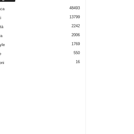
48493
aca
13799
i
2242
tà
2006
ra
1769
yle
550
e
16
oni