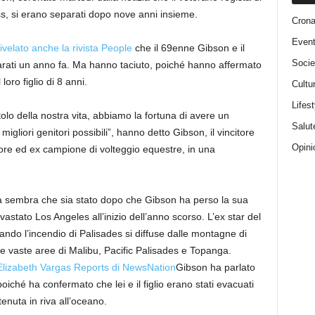
s, si erano separati dopo nove anni insieme.
Cron
Event
ivelato anche la rivista People
che il 69enne Gibson e il
Socie
rati un anno fa. Ma hanno taciuto, poiché hanno affermato
oro figlio di 8 anni.
Cultu
Lifest
olo della nostra vita, abbiamo la fortuna di avere un
Salut
migliori genitori possibili”, hanno detto Gibson, il vincitore
Opini
tore ed ex campione di volteggio equestre, in una
a sembra che sia stato dopo che Gibson ha perso la sua
astato Los Angeles all’inizio dell’anno scorso. L’ex star del
ndo l’incendio di Palisades si diffuse dalle montagne di
e vaste aree di Malibu, Pacific Palisades e Topanga.
Elizabeth Vargas Reports di NewsNation
Gibson ha parlato
iché ha confermato che lei e il figlio erano stati evacuati
enuta in riva all’oceano.