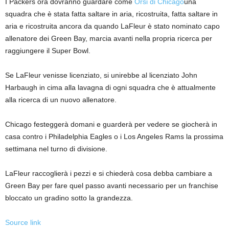
I Packers ora dovranno guardare come
Orsi di Chicago
una
squadra che è stata fatta saltare in aria, ricostruita, fatta saltare in
aria e ricostruita ancora da quando LaFleur è stato nominato capo
allenatore dei Green Bay, marcia avanti nella propria ricerca per
raggiungere il Super Bowl.
Se LaFleur venisse licenziato, si unirebbe al licenziato John
Harbaugh in cima alla lavagna di ogni squadra che è attualmente
alla ricerca di un nuovo allenatore.
Chicago festeggerà domani e guarderà per vedere se giocherà in
casa contro i Philadelphia Eagles o i Los Angeles Rams la prossima
settimana nel turno di divisione.
LaFleur raccoglierà i pezzi e si chiederà cosa debba cambiare a
Green Bay per fare quel passo avanti necessario per un franchise
bloccato un gradino sotto la grandezza.
Source link