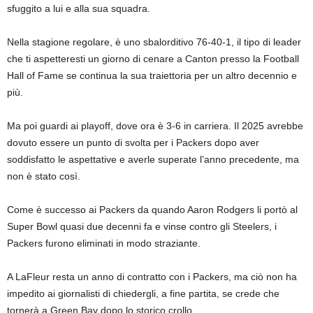
sfuggito a lui e alla sua squadra.
Nella stagione regolare, è uno sbalorditivo 76-40-1, il tipo di leader
che ti aspetteresti un giorno di cenare a Canton presso la Football
Hall of Fame se continua la sua traiettoria per un altro decennio e
più.
Ma poi guardi ai playoff, dove ora è 3-6 in carriera. Il 2025 avrebbe
dovuto essere un punto di svolta per i Packers dopo aver
soddisfatto le aspettative e averle superate l’anno precedente, ma
non è stato così.
Come è successo ai Packers da quando Aaron Rodgers li portò al
Super Bowl quasi due decenni fa e vinse contro gli Steelers, i
Packers furono eliminati in modo straziante.
A LaFleur resta un anno di contratto con i Packers, ma ciò non ha
impedito ai giornalisti di chiedergli, a fine partita, se crede che
tornerà a Green Bay dopo lo storico crollo.