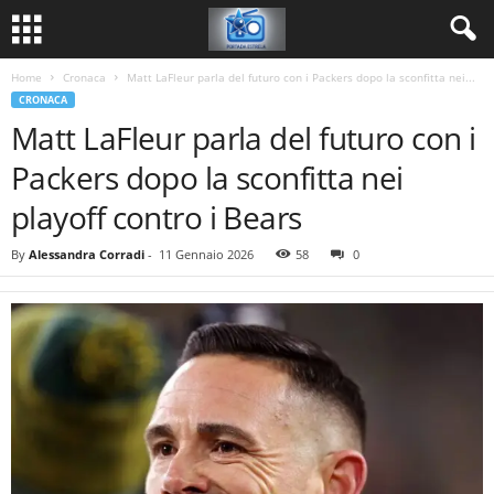
Home
Cronaca
Matt LaFleur parla del futuro con i Packers dopo la sconfitta nei...
CRONACA
Matt LaFleur parla del futuro con i
Packers dopo la sconfitta nei
playoff contro i Bears
By
Alessandra Corradi
-
11 Gennaio 2026
58
0