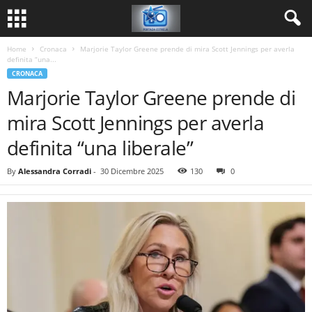
Home
Cronaca
Marjorie Taylor Greene prende di mira Scott Jennings per averla
definita “una...
CRONACA
Marjorie Taylor Greene prende di
mira Scott Jennings per averla
definita “una liberale”
By
Alessandra Corradi
-
30 Dicembre 2025
130
0