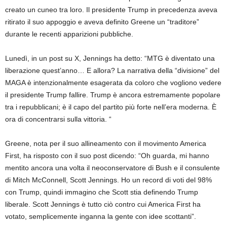
creato un cuneo tra loro. Il presidente Trump in precedenza aveva
ritirato il suo appoggio e aveva definito Greene un “traditore”
durante le recenti apparizioni pubbliche.
Lunedì, in un post su X, Jennings ha detto: “MTG è diventato una
liberazione quest’anno… E allora? La narrativa della “divisione” del
MAGA è intenzionalmente esagerata da coloro che vogliono vedere
il presidente Trump fallire. Trump è ancora estremamente popolare
tra i repubblicani; è il capo del partito più forte nell’era moderna. È
ora di concentrarsi sulla vittoria. “
Greene, nota per il suo allineamento con il movimento America
First, ha risposto con il suo post dicendo: “Oh guarda, mi hanno
mentito ancora una volta il neoconservatore di Bush e il consulente
di Mitch McConnell, Scott Jennings. Ho un record di voti del 98%
con Trump, quindi immagino che Scott stia definendo Trump
liberale. Scott Jennings è tutto ciò contro cui America First ha
votato, semplicemente inganna la gente con idee scottanti”.