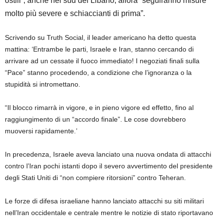
ostili”, anche nel sud del Libano, allora “seguiranno misure
molto più severe e schiaccianti di prima”.
Scrivendo su Truth Social, il leader americano ha detto questa
mattina: ‘Entrambe le parti, Israele e Iran, stanno cercando di
arrivare ad un cessate il fuoco immediato! I negoziati finali sulla
“Pace” stanno procedendo, a condizione che l’ignoranza o la
stupidità si intromettano.
“Il blocco rimarrà in vigore, e in pieno vigore ed effetto, fino al
raggiungimento di un “accordo finale”. Le cose dovrebbero
muoversi rapidamente.’
In precedenza, Israele aveva lanciato una nuova ondata di attacchi
contro l’Iran pochi istanti dopo il severo avvertimento del presidente
degli Stati Uniti di “non compiere ritorsioni” contro Teheran.
Le forze di difesa israeliane hanno lanciato attacchi su siti militari
nell’Iran occidentale e centrale mentre le notizie di stato riportavano