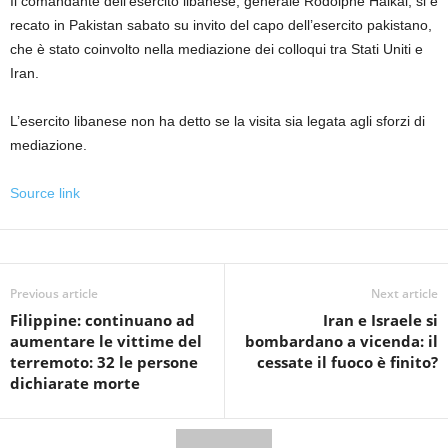
Il comandante dell’esercito libanese, generale Rodolphe Haikal, si è
recato in Pakistan sabato su invito del capo dell’esercito pakistano,
che è stato coinvolto nella mediazione dei colloqui tra Stati Uniti e
Iran.
L’esercito libanese non ha detto se la visita sia legata agli sforzi di
mediazione.
Source link
Previous article
Next article
Filippine: continuano ad
Iran e Israele si
aumentare le vittime del
bombardano a vicenda: il
terremoto: 32 le persone
cessate il fuoco è finito?
dichiarate morte