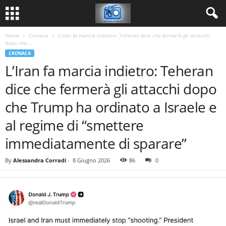
Home
Cronaca
L’Iran fa marcia indietro: Teheran dice che fermerà gli attacchi
dopo che...
CRONACA
L’Iran fa marcia indietro: Teheran
dice che fermerà gli attacchi dopo
che Trump ha ordinato a Israele e
al regime di “smettere
immediatamente di sparare”
By
Alessandra Corradi
-
8 Giugno 2026
86
0