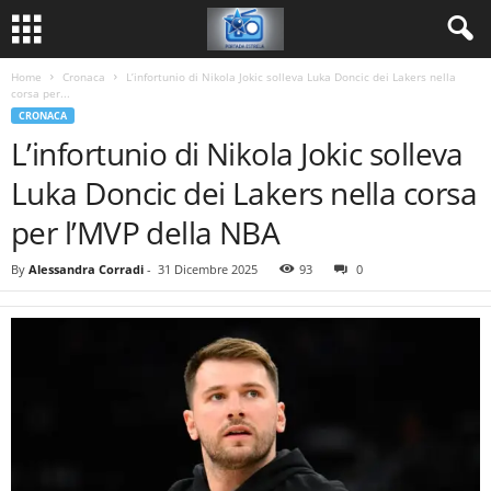
Home
Cronaca
L’infortunio di Nikola Jokic solleva Luka Doncic dei Lakers nella
corsa per...
CRONACA
L’infortunio di Nikola Jokic solleva
Luka Doncic dei Lakers nella corsa
per l’MVP della NBA
By
Alessandra Corradi
-
31 Dicembre 2025
93
0