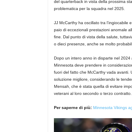
del quarterback in vista della prossima st
problematica per la squadra nel 2025.
JJ McCarthy ha oscillato tra l’ingiocabile 
paio di eccezionali prestazioni anomale all
fine. Dal punto di vista della salute, tuttav
o dieci presenze, anche se molto probabi
Dopo un intero anno in disparte nel 2024 a
Minnesota deve prendere in considerazione
fuori del fatto che McCarthy vada avanti.
soluzione migliore, considerando le tenden
Mensah, che è stata quella di evitare impor
veterani al loro secondo o terzo contratto.
Per saperne di più:
Minnesota Vikings agg