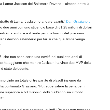
tto a Lamar Jackson dei Baltimore Ravens – almeno entro la
ntratto di Lamar Jackson o andare avanti,”
Dan Graziano di
no due anni con uno stipendio base di 51,25 milioni di dollari
i è garantito – e il limite per i palloncini del prossimo
Ravens devono estenderlo per far sì che quel limite venga
“
5, che non sono certo una novità nei suoi otto anni di
ano ha aggiunto che mentre Jackson ha vinto due MVP della
f è stato deludente.
o vinto un totale di tre partite di playoff insieme da
ha continuato Graziano. “Potrebbe valere la pena per i
superiore a 60 milioni di dollari all’anno sia il modo
a”.
ncorporata nel suo contratto, quindi i Ravens non possono