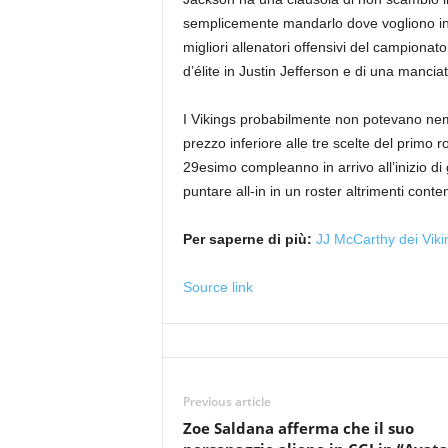
semplicemente mandarlo dove vogliono ind
migliori allenatori offensivi del campionat
d’élite in Justin Jefferson e di una manciata 
I Vikings probabilmente non potevano nem
prezzo inferiore alle tre scelte del primo r
29esimo compleanno in arrivo all’inizio di 
puntare all-in in un roster altrimenti cont
Per saperne di più:
JJ McCarthy dei Vikin
Source link
Previous article
Zoe Saldana afferma che il suo