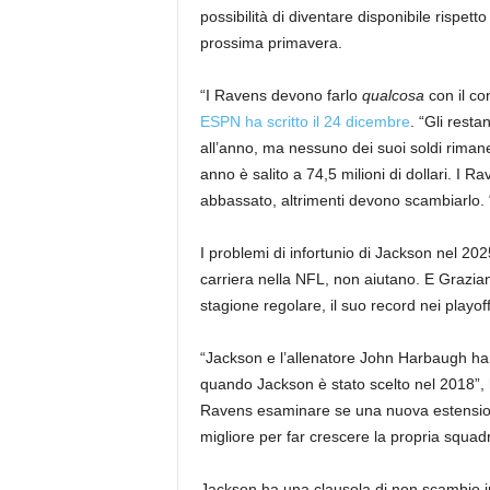
possibilità di diventare disponibile rispe
prossima primavera.
“I Ravens devono farlo
qualcosa
con il co
ESPN ha scritto il 24 dicembre
. “Gli resta
all’anno, ma nessuno dei suoi soldi rimanent
anno è salito a 74,5 milioni di dollari. I 
abbassato, altrimenti devono scambiarlo. 
I problemi di infortunio di Jackson nel 202
carriera nella NFL, non aiutano. E Grazi
stagione regolare, il suo record nei playof
“Jackson e l’allenatore John Harbaugh hann
quando Jackson è stato scelto nel 2018”, 
Ravens esaminare se una nuova estensione 
migliore per far crescere la propria squadr
Jackson ha una clausola di non scambio i