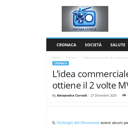
P
o
r
t
a
d
a
CRONACA
SOCIETÀ
SALUTE
E
s
Home
Cronaca
L’idea commerciale di successo de
t
CRONACA
r
L’idea commerciale
e
l
ottiene il 2 volte 
a
By
Alessandra Corradi
-
27 Dicembre 2025
IL
Vichinghi del Minnesota
avere alcuni pe