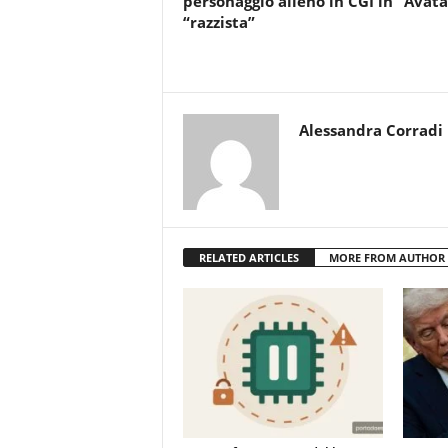
personaggio alieno in CGI in “Avata
“razzista”
Alessandra Corradi
RELATED ARTICLES
MORE FROM AUTHOR