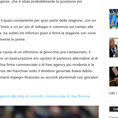
agione, che è stata probabilmente la posizione più
e il quasi competente per gran parte della stagione, con un
’inizio e un po’ più di sviluppo e coerenza sul campo alla
ia, ha subito tre infortuni gravi e finirà la stagione con nove
lmente le prime.
 causa di un infortunio al ginocchio pre-campionato, il
 un’assicurazione e/o opzioni di partenza alternative al di
 Una firma commerciale o di free agency più modesta è la
ze del franchise sotto il direttore generale Kwesi Adofo-
tanti impegni finanziari su accordi pluriennali con giocatori
tutti 
iunti alla lista di controllo commerciale di Joe Burrow
Cat
Cron