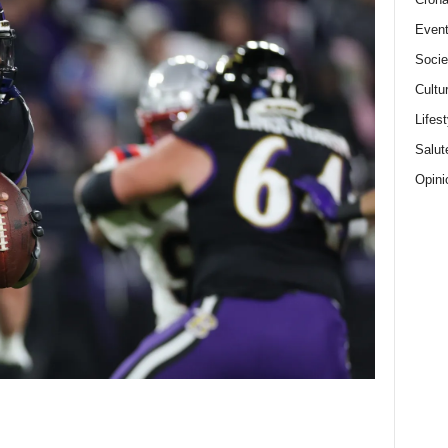
Event
Socie
Cultu
Lifest
Salut
Opini