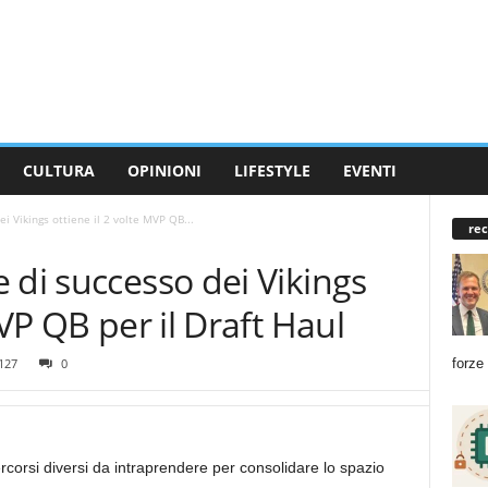
CULTURA
OPINIONI
LIFESTYLE
EVENTI
i Vikings ottiene il 2 volte MVP QB...
rec
 di successo dei Vikings
MVP QB per il Draft Haul
forze
127
0
rcorsi diversi da intraprendere per consolidare lo spazio