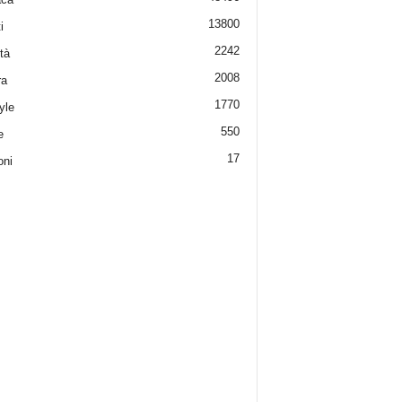
13800
i
2242
tà
2008
ra
1770
yle
550
e
17
oni