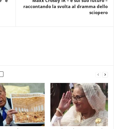
r” è
Maxx Crosby IR – e sul suo futuro –
raccontando la svolta al dramma dello
sciopero