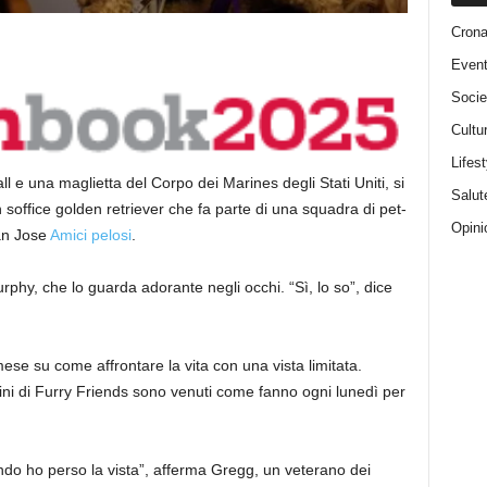
Cron
Event
Socie
Cultu
Lifest
 e una maglietta del Corpo dei Marines degli Stati Uniti, si
Salut
 soffice golden retriever che fa parte di una squadra di pet-
Opini
San Jose
Amici pelosi
.
phy, che lo guarda adorante negli occhi. “Sì, lo so”, dice
se su come affrontare la vita con una vista limitata.
ini di Furry Friends sono venuti come fanno ogni lunedì per
uando ho perso la vista”, afferma Gregg, un veterano dei