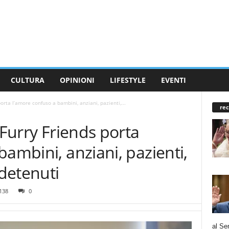
CULTURA
OPINIONI
LIFESTYLE
EVENTI
porta l’amore confuso a bambini, anziani, pazienti,...
rec
 Furry Friends porta
bambini, anziani, pazienti,
 detenuti
138
0
al Se