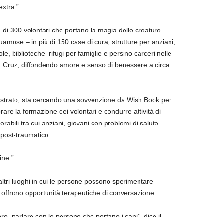
extra.”
 di 300 volontari che portano la magia delle creature
mose – in più di 150 case di cura, strutture per anziani,
e, biblioteche, rifugi per famiglie e persino carceri nelle
 Cruz, diffondendo amore e senso di benessere a circa
gistrato, sta cercando una sovvenzione da Wish Book per
re la formazione dei volontari e condurre attività di
erabili tra cui anziani, giovani con problemi di salute
 post-traumatico.
ine.”
n altri luoghi in cui le persone possono sperimentare
ari offrono opportunità terapeutiche di conversazione.
oro, parlare con le persone che portano i cani”, dice il