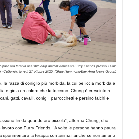
are alla terapia assistita dagli animali domestici Furry Friends presso il Palo
o, in California, lunedì 27 ottobre 2025. (Shae Hammond/Bay Area News Group)
, la razza di coniglio più morbida, la cui pelliccia morbida e
glia e gioia da coloro che la toccano. Chung è cresciuto a
ni, gatti, cavalli, conigli, parrocchetti e persino falchi e
 passione fin da quando ero piccola”, afferma Chung, che
suo lavoro con Furry Friends. “A volte le persone hanno paura
e a sperimentare la terapia con animali anche se non amano