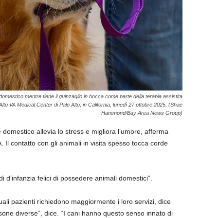
omestico mentre tiene il guinzaglio in bocca come parte della terapia assistita
Alto VA Medical Center di Palo Alto, in California, lunedì 27 ottobre 2025. (Shae
Hammond/Bay Area News Group)
le domestico allevia lo stress e migliora l’umore, afferma
. Il contatto con gli animali in visita spesso tocca corde
ordi d’infanzia felici di possedere animali domestici”.
ali pazienti richiedono maggiormente i loro servizi, dice
sone diverse”, dice. “I cani hanno questo senso innato di