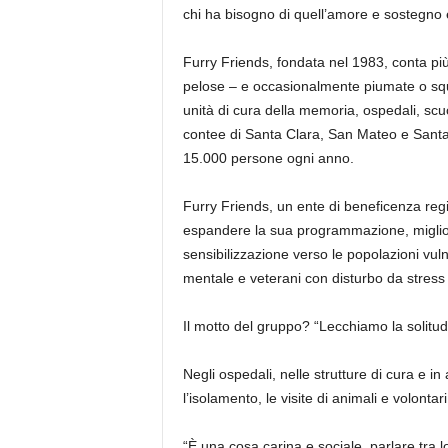
chi ha bisogno di quell’amore e sostegno 
Furry Friends, fondata nel 1983, conta più
pelose – e occasionalmente piumate o squa
unità di cura della memoria, ospedali, scuol
contee di Santa Clara, San Mateo e Santa
15.000 persone ogni anno.
Furry Friends, un ente di beneficenza re
espandere la sua programmazione, migliora
sensibilizzazione verso le popolazioni vuln
mentale e veterani con disturbo da stress
Il motto del gruppo? “Lecchiamo la solitud
Negli ospedali, nelle strutture di cura e i
l’isolamento, le visite di animali e volont
“È una cosa carina e sociale, parlare tra l