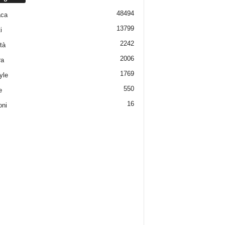
48494
aca
13799
i
2242
tà
2006
ra
1769
yle
550
e
16
oni