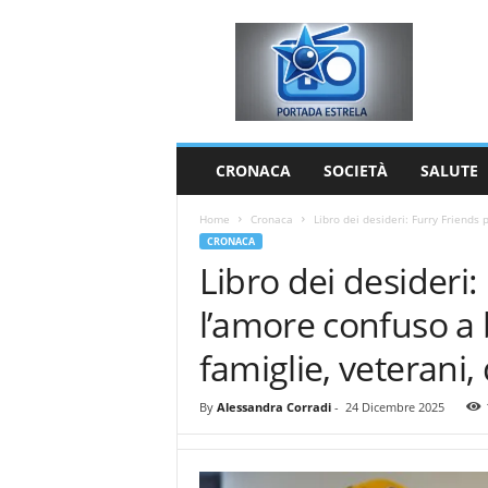
P
o
r
t
a
d
a
CRONACA
SOCIETÀ
SALUTE
E
s
Home
Cronaca
Libro dei desideri: Furry Friends 
t
CRONACA
r
Libro dei desideri:
e
l
l’amore confuso a 
a
famiglie, veterani,
By
Alessandra Corradi
-
24 Dicembre 2025