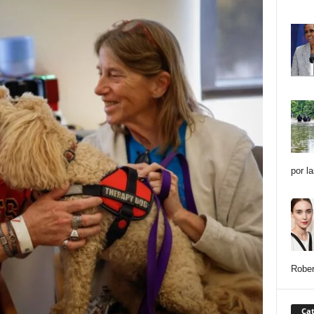
por l
Rober
Cat