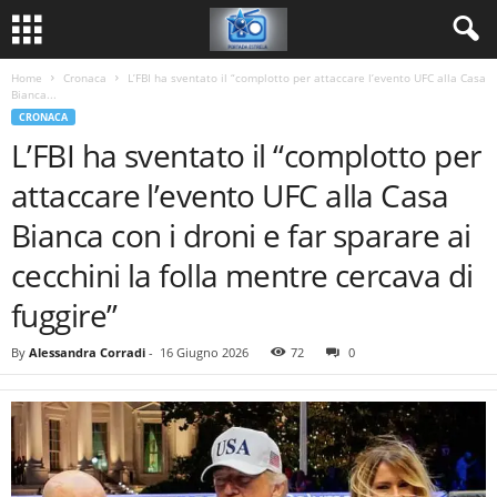
Home
Cronaca
L’FBI ha sventato il “complotto per attaccare l’evento UFC alla Casa
Bianca...
CRONACA
L’FBI ha sventato il “complotto per
attaccare l’evento UFC alla Casa
Bianca con i droni e far sparare ai
cecchini la folla mentre cercava di
fuggire”
By
Alessandra Corradi
-
16 Giugno 2026
72
0