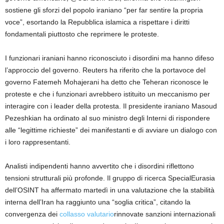
sostiene gli sforzi del popolo iraniano “per far sentire la propria
voce”, esortando la Repubblica islamica a rispettare i diritti
fondamentali piuttosto che reprimere le proteste.
I funzionari iraniani hanno riconosciuto i disordini ma hanno difeso
l’approccio del governo. Reuters ha riferito che la portavoce del
governo Fatemeh Mohajerani ha detto che Teheran riconosce le
proteste e che i funzionari avrebbero istituito un meccanismo per
interagire con i leader della protesta. Il presidente iraniano Masoud
Pezeshkian ha ordinato al suo ministro degli Interni di rispondere
alle “legittime richieste” dei manifestanti e di avviare un dialogo con
i loro rappresentanti.
Analisti indipendenti hanno avvertito che i disordini riflettono
tensioni strutturali più profonde. Il gruppo di ricerca SpecialEurasia
dell’OSINT ha affermato martedì in una valutazione che la stabilità
interna dell’Iran ha raggiunto una “soglia critica”, citando la
convergenza dei
collasso valutario
rinnovate sanzioni internazionali