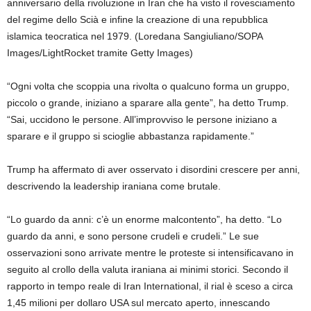
anniversario della rivoluzione in Iran che ha visto il rovesciamento
del regime dello Scià e infine la creazione di una repubblica
islamica teocratica nel 1979.
(Loredana Sangiuliano/SOPA
Images/LightRocket tramite Getty Images)
“Ogni volta che scoppia una rivolta o qualcuno forma un gruppo,
piccolo o grande, iniziano a sparare alla gente”, ha detto Trump.
“Sai, uccidono le persone. All’improvviso le persone iniziano a
sparare e il gruppo si scioglie abbastanza rapidamente.”
Trump ha affermato di aver osservato i disordini crescere per anni,
descrivendo la leadership iraniana come brutale.
“Lo guardo da anni: c’è un enorme malcontento”, ha detto. “Lo
guardo da anni, e sono persone crudeli e crudeli.” Le sue
osservazioni sono arrivate mentre le proteste si intensificavano in
seguito al crollo della valuta iraniana ai minimi storici. Secondo il
rapporto in tempo reale di Iran International, il rial è sceso a circa
1,45 milioni per dollaro USA sul mercato aperto, innescando