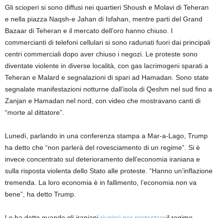
Gli scioperi si sono diffusi nei quartieri Shoush e Molavi di Teheran
e nella piazza Naqsh-e Jahan di Isfahan, mentre parti del Grand
Bazaar di Teheran e il mercato dell’oro hanno chiuso. I
commercianti di telefoni cellulari si sono radunati fuori dai principali
centri commerciali dopo aver chiuso i negozi. Le proteste sono
diventate violente in diverse località, con gas lacrimogeni sparati a
Teheran e Malard e segnalazioni di spari ad Hamadan. Sono state
segnalate manifestazioni notturne dall’isola di Qeshm nel sud fino a
Zanjan e Hamadan nel nord, con video che mostravano canti di
“morte al dittatore”.
Lunedì, parlando in una conferenza stampa a Mar-a-Lago, Trump
ha detto che “non parlerà del rovesciamento di un regime”. Si è
invece concentrato sul deterioramento dell’economia iraniana e
sulla risposta violenta dello Stato alle proteste. “Hanno un’inflazione
tremenda. La loro economia è in fallimento, l’economia non va
bene”, ha detto Trump.
Lo ha detto quando gli iraniani
riunirsi per protestare
il regime