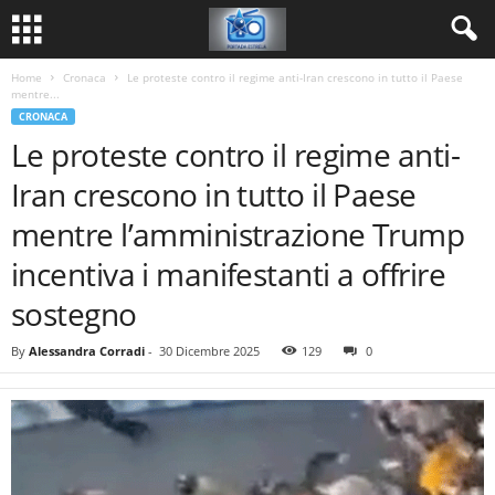
Home
Cronaca
Le proteste contro il regime anti-Iran crescono in tutto il Paese
mentre...
CRONACA
Le proteste contro il regime anti-
Iran crescono in tutto il Paese
mentre l’amministrazione Trump
incentiva i manifestanti a offrire
sostegno
By
Alessandra Corradi
-
30 Dicembre 2025
129
0