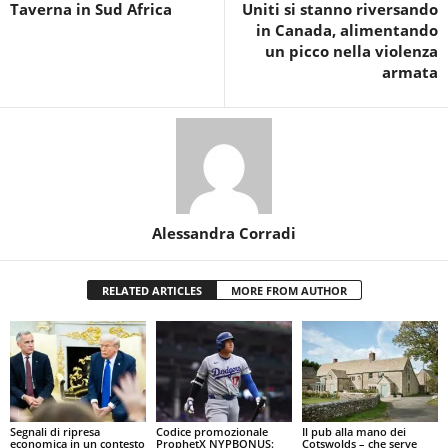
Taverna in Sud Africa
Uniti si stanno riversando
in Canada, alimentando
un picco nella violenza
armata
Alessandra Corradi
RELATED ARTICLES
MORE FROM AUTHOR
Segnali di ripresa
Codice promozionale
Il pub alla mano dei
economica in un contesto
ProphetX NYPBONUS:
Cotswolds – che serve