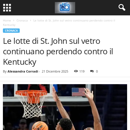
Home
Cronaca
Le lotte di St. John sul vetro continuano perdendo contro il
Kentucky
CRONACA
Le lotte di St. John sul vetro
continuano perdendo contro il
Kentucky
By
Alessandra Corradi
-
21 Dicembre 2025
119
0