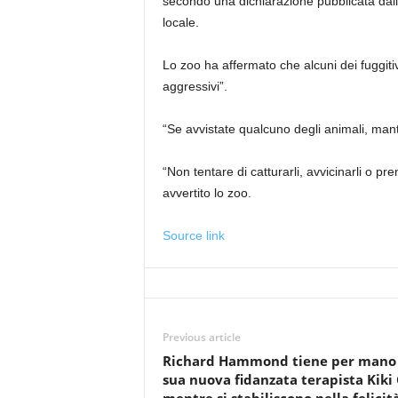
secondo una dichiarazione pubblicata dall’Uf
locale.
Lo zoo ha affermato che alcuni dei fuggit
aggressivi”.
“Se avvistate qualcuno degli animali, mant
“Non tentare di catturarli, avvicinarli o pr
avvertito lo zoo.
Source link
Previous article
Richard Hammond tiene per mano 
sua nuova fidanzata terapista Kiki