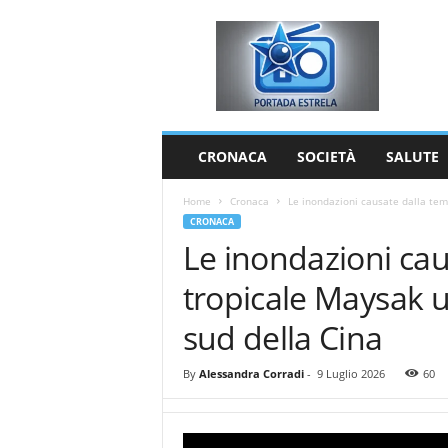
P
o
r
t
a
d
a
CRONACA
SOCIETÀ
SALUTE
E
s
Home
Cronaca
Le inondazioni causate dalla tem
t
CRONACA
r
Le inondazioni ca
e
l
tropicale Maysak 
a
sud della Cina
By
Alessandra Corradi
-
9 Luglio 2026
60