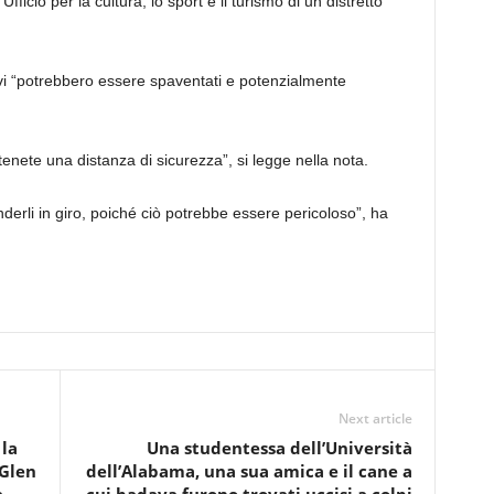
ficio per la cultura, lo sport e il turismo di un distretto
ivi “potrebbero essere spaventati e potenzialmente
enete una distanza di sicurezza”, si legge nella nota.
enderli in giro, poiché ciò potrebbe essere pericoloso”, ha
Next article
la
Una studentessa dell’Università
 Glen
dell’Alabama, una sua amica e il cane a