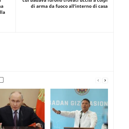
à
cui badava furono trovati uccisi a colpi
na
di arma da fuoco all’interno di casa
lla