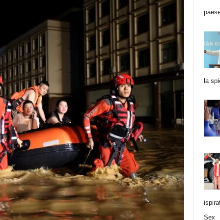
paese
la sp
ispir
Sex