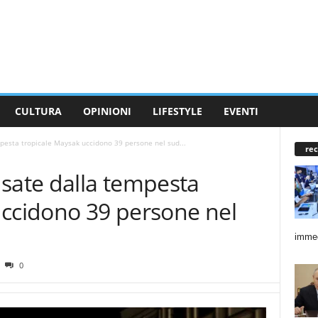
CULTURA
OPINIONI
LIFESTYLE
EVENTI
pesta tropicale Maysak uccidono 39 persone nel sud...
rec
usate dalla tempesta
uccidono 39 persone nel
immed
0