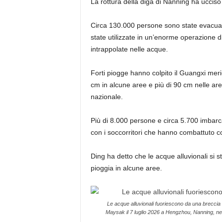
La rottura della diga di Nanning ha ucciso
di
dell’elenco
4
Circa 130.000 persone sono state evacuate
elementi
state utilizzate in un’enorme operazione 
intrappolate nelle acque.
Forti piogge hanno colpito il Guangxi meri
cm in alcune aree e più di 90 cm nelle are
nazionale.
Più di 8.000 persone e circa 5.700 imbarca
con i soccorritori che hanno combattuto cont
Ding ha detto che le acque alluvionali si s
pioggia in alcune aree.
Le acque alluvionali fuoriescono da una breccia nel
Maysak il 7 luglio 2026 a Hengzhou, Nanning, n