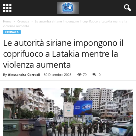
Home
Cronaca
Le autorità siriane impongono il coprifuoco a Latakia mentre la
violenza aumenta
CRONACA
Le autorità siriane impongono il
coprifuoco a Latakia mentre la
violenza aumenta
By
Alessandra Corradi
-
30 Dicembre 2025
79
0