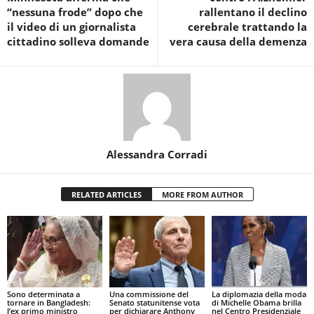
“nessuna frode” dopo che
rallentano il declino
il video di un giornalista
cerebrale trattando la
cittadino solleva domande
vera causa della demenza
Alessandra Corradi
RELATED ARTICLES
MORE FROM AUTHOR
Sono determinata a
Una commissione del
La diplomazia della moda
tornare in Bangladesh:
Senato statunitense vota
di Michelle Obama brilla
l’ex primo ministro
per dichiarare Anthony
nel Centro Presidenziale