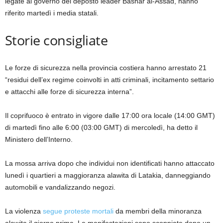
legate al governo del deposto leader Bashar al-Assad, hanno
riferito martedì i media statali.
Storie consigliate
elenco
fine
Le forze di sicurezza nella provincia costiera hanno arrestato 21
di
dell’elenco
“residui dell’ex regime coinvolti in atti criminali, incitamento settario
4
e attacchi alle forze di sicurezza interna”.
elementi
Il coprifuoco è entrato in vigore dalle 17:00 ora locale (14:00 GMT)
di martedì fino alle 6:00 (03:00 GMT) di mercoledì, ha detto il
Ministero dell’Interno.
La mossa arriva dopo che individui non identificati hanno attaccato
lunedì i quartieri a maggioranza alawita di Latakia, danneggiando
automobili e vandalizzando negozi.
La violenza
segue proteste mortali
da membri della minoranza