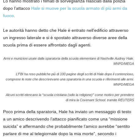
Lo hanno mostrato i filmati di sorveglianza rilasciati dalla polizia
dopo l’attacco
Hale si muove per la scuola armato di più armi da
fuoco
.
Le autorità hanno detto che Hale è entrato nell’edificio attraverso
un ingresso laterale e si è spostato attraverso diverse aree della
scuola prima di essere affrontato dagli agenti.
Armi e munizioni usate dalla sparatoria della scuola elementare di Nashville Audrey Hale.
MNPD/MEGA
L’FBI ha reso pubbliche più di 100 pagine degli scritti di Hale dopo il contenzioso,
comprese le note che descrivevano una sparatoria in una scuola e riferimenti alle armi.
MNPD/MEGA
Alcuni scritti elencano la “scuola cristiana (odio la religione)” come motivo per prendere
di mira la Covenant School.
tramite REUTERS
Poco prima della sparatoria, Hale ha inviato un messaggio di testo
a un amico descrivendo l’attacco pianificato come una “missione
suicida” e affermando che probabilmente l’amico avrebbe “sentito
parlare di me al telegiornale dopo la mia morte”, secondo i