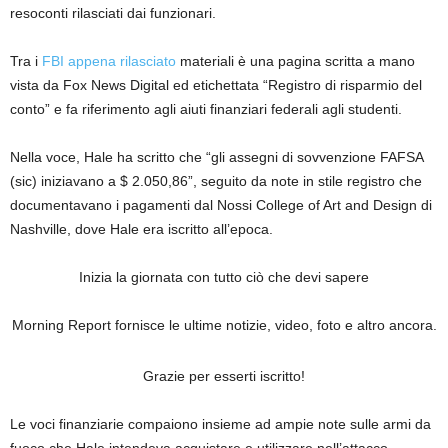
resoconti rilasciati dai funzionari.
Tra i
FBI appena rilasciato
materiali è una pagina scritta a mano
vista da Fox News Digital ed etichettata “Registro di risparmio del
conto” e fa riferimento agli aiuti finanziari federali agli studenti.
Nella voce, Hale ha scritto che “gli assegni di sovvenzione FAFSA
(sic) iniziavano a $ 2.050,86”, seguito da note in stile registro che
documentavano i pagamenti dal Nossi College of Art and Design di
Nashville, dove Hale era iscritto all’epoca.
Inizia la giornata con tutto ciò che devi sapere
Morning Report fornisce le ultime notizie, video, foto e altro ancora.
Grazie per esserti iscritto!
Le voci finanziarie compaiono insieme ad ampie note sulle armi da
fuoco che Hale intendeva acquistare e utilizzare nell’attacco.