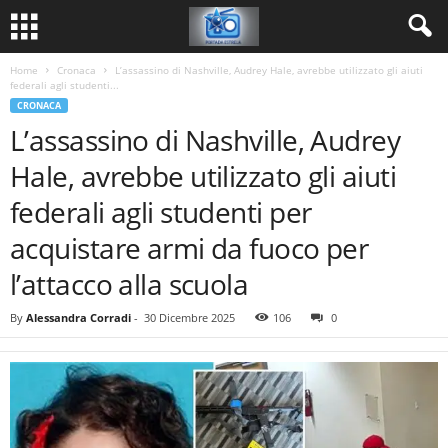
Home
Cronaca
L’assassino di Nashville, Audrey Hale, avrebbe utilizzato gli aiuti
federali agli studenti...
CRONACA
L’assassino di Nashville, Audrey
Hale, avrebbe utilizzato gli aiuti
federali agli studenti per
acquistare armi da fuoco per
l’attacco alla scuola
By
Alessandra Corradi
-
30 Dicembre 2025
106
0