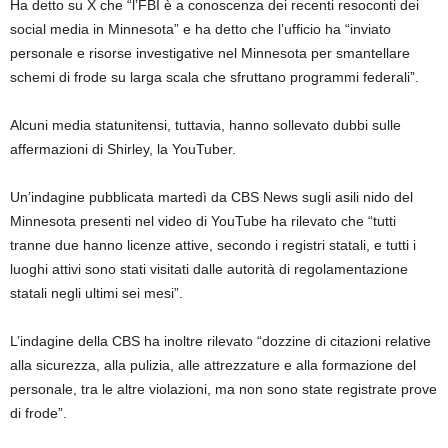
Ha detto su X che “l’FBI è a conoscenza dei recenti resoconti dei
social media in Minnesota” e ha detto che l’ufficio ha “inviato
personale e risorse investigative nel Minnesota per smantellare
schemi di frode su larga scala che sfruttano programmi federali”.
Alcuni media statunitensi, tuttavia, hanno sollevato dubbi sulle
affermazioni di Shirley, la YouTuber.
Un’indagine pubblicata martedì da CBS News sugli asili nido del
Minnesota presenti nel video di YouTube ha rilevato che “tutti
tranne due hanno licenze attive, secondo i registri statali, e tutti i
luoghi attivi sono stati visitati dalle autorità di regolamentazione
statali negli ultimi sei mesi”.
L’indagine della CBS ha inoltre rilevato “dozzine di citazioni relative
alla sicurezza, alla pulizia, alle attrezzature e alla formazione del
personale, tra le altre violazioni, ma non sono state registrate prove
di frode”.