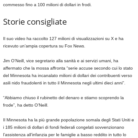
commesso fino a 100 milioni di dollari in frodi.
Storie consigliate
elenco
fine
Il suo video ha raccolto 127 milioni di visualizzazioni su X e ha
di
dell’elenco
ricevuto un’ampia copertura su Fox News.
4
elementi
Jim O’Neill, vice segretario alla sanità e ai servizi umani, ha
affermato che la mossa affronta “serie accuse secondo cui lo stato
del Minnesota ha incanalato milioni di dollari dei contribuenti verso
asili nido fraudolenti in tutto il Minnesota negli ultimi dieci anni”.
“Abbiamo chiuso il rubinetto del denaro e stiamo scoprendo la
frode”, ha detto O’Neill.
Il Minnesota ha la più grande popolazione somala degli Stati Uniti e
i 185 milioni di dollari di fondi federali congelati sovvenzionano
l’assistenza all’infanzia per le famiglie a basso reddito in tutto lo