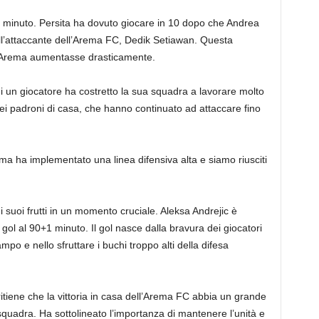
o minuto. Persita ha dovuto giocare in 10 dopo che Andrea
ull’attaccante dell’Arema FC, Dedik Setiawan. Questa
di Arema aumentasse drasticamente.
 un giocatore ha costretto la sua squadra a lavorare molto
i dei padroni di casa, che hanno continuato ad attaccare fino
 ha implementato una linea difensiva alta e siamo riusciti
 suoi frutti in un momento cruciale. Aleksa Andrejic è
ol al 90+1 minuto. Il gol nasce dalla bravura dei giocatori
mpo e nello sfruttare i buchi troppo alti della difesa
itiene che la vittoria in casa dell’Arema FC abbia un grande
a squadra. Ha sottolineato l’importanza di mantenere l’unità e