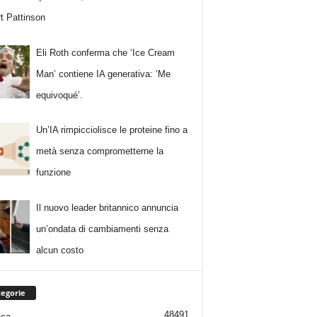
t Pattinson
Eli Roth conferma che ‘Ice Cream
Man’ contiene IA generativa: ‘Me
equivoqué’.
Un’IA rimpicciolisce le proteine fino a
metà senza comprometterne la
funzione
Il nuovo leader britannico annuncia
un’ondata di cambiamenti senza
alcun costo
egorie
48491
aca