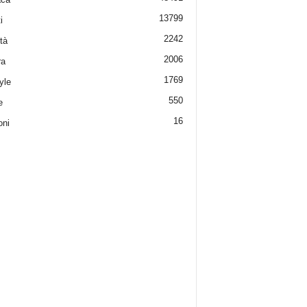
13799
i
2242
tà
2006
ra
1769
yle
550
e
16
oni