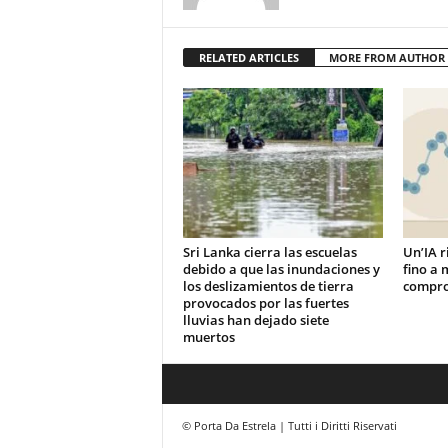
RELATED ARTICLES
MORE FROM AUTHOR
Sri Lanka cierra las escuelas
Un’IA r
debido a que las inundaciones y
fino a 
los deslizamientos de tierra
compro
provocados por las fuertes
lluvias han dejado siete
muertos
© Porta Da Estrela | Tutti i Diritti Riservati