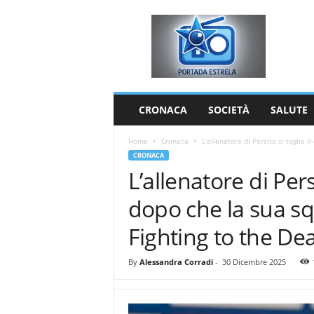
P
o
r
t
a
d
a
CRONACA
SOCIETÀ
SALUTE
E
s
Home
Cronaca
L’allenatore di Persita si toglie i
t
CRONACA
r
L’allenatore di Pers
e
l
dopo che la sua s
a
Fighting to the De
By
Alessandra Corradi
-
30 Dicembre 2025