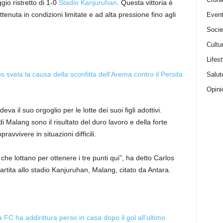
io ristretto di 1-0
Stadio Kanjuruhan
. Questa vittoria è
tenuta in condizioni limitate e ad alta pressione fino agli
Event
Socie
Cultu
Lifest
s svela la causa della sconfitta dell’Arema contro il Persita
Salut
Opini
a il suo orgoglio per le lotte dei suoi figli adottivi.
i Malang sono il risultato del duro lavoro e della forte
avvivere in situazioni difficili.
he lottano per ottenere i tre punti qui”, ha detto Carlos
tita allo stadio Kanjuruhan, Malang, citato da Antara.
FC ha addirittura perso in casa dopo il gol all’ultimo