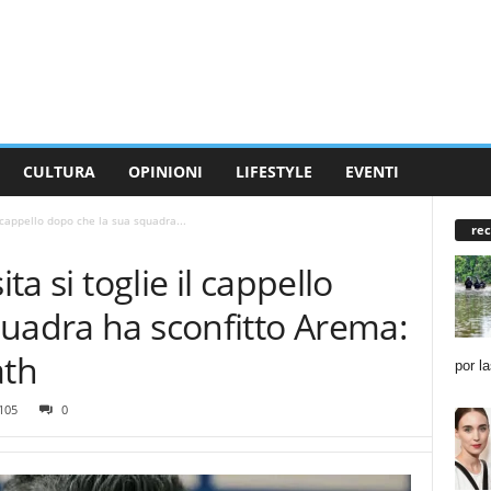
CULTURA
OPINIONI
LIFESTYLE
EVENTI
l cappello dopo che la sua squadra...
rec
ita si toglie il cappello
quadra ha sconfitto Arema:
ath
por l
105
0