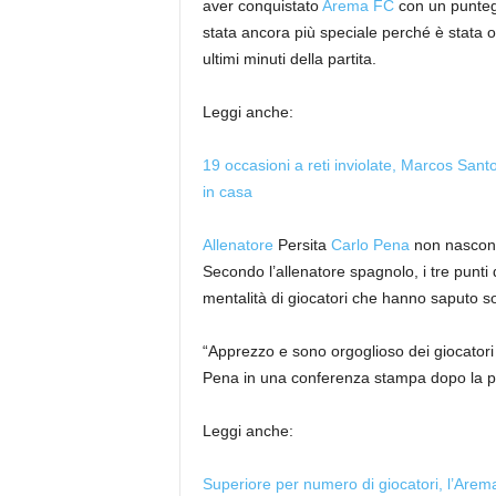
aver conquistato
Arema FC
con un puntegg
stata ancora più speciale perché è stata ot
ultimi minuti della partita.
Leggi anche:
19 occasioni a reti inviolate, Marcos Santo
in casa
Allenatore
Persita
Carlo Pena
non nascondev
Secondo l’allenatore spagnolo, i tre punti d
mentalità di giocatori che hanno saputo sopr
“Apprezzo e sono orgoglioso dei giocatori c
Pena in una conferenza stampa dopo la par
Leggi anche:
Superiore per numero di giocatori, l’Arema 