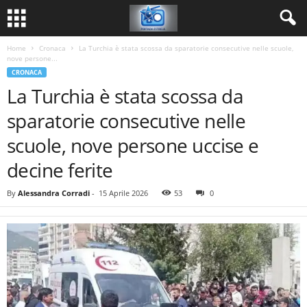
Home
Cronaca
La Turchia è stata scossa da sparatorie consecutive nelle scuole,
nove persone...
CRONACA
La Turchia è stata scossa da
sparatorie consecutive nelle
scuole, nove persone uccise e
decine ferite
By
Alessandra Corradi
-
15 Aprile 2026
53
0