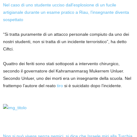
Nel caso di uno studente ucciso dall’esplosione di un fucile
artigianale durante un esame pratico a Riau, l’insegnante diventa
sospettato
“Si tratta puramente di un attacco personale compiuto da uno dei
nostri studenti, non si tratta di un incidente terroristico”, ha detto
Ciftci.
Quattro dei feriti sono stati sottoposti a intervento chirurgico,
secondo il governatore del Kahramanmaraş Mukerrem Unluer.
Secondo Unluer, uno dei morti era un insegnante della scuola. Nel
frattempo l’autore del reato
tiro
si è suicidato dopo l’incidente.
Non si può vivere senza nemici, si dice che Israele miri alla Turchia