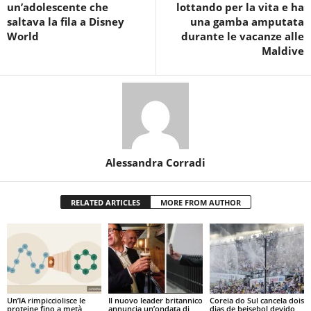
un’adolescente che
lottando per la vita e ha
saltava la fila a Disney
una gamba amputata
World
durante le vacanze alle
Maldive
Alessandra Corradi
RELATED ARTICLES
MORE FROM AUTHOR
Un’IA rimpicciolisce le
Il nuovo leader britannico
Coreia do Sul cancela dois
proteine fino a metà
annuncia un’ondata di
dias de beisebol devido