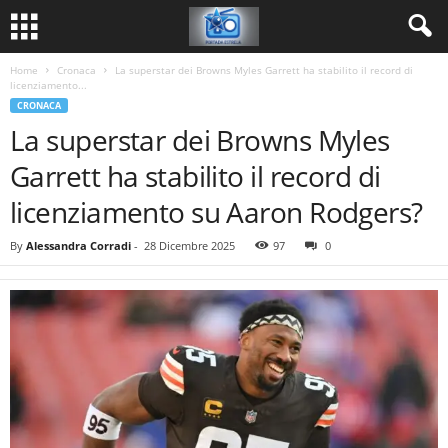
Home
Cronaca
La superstar dei Browns Myles Garrett ha stabilito il record di
licenziamento...
CRONACA
La superstar dei Browns Myles
Garrett ha stabilito il record di
licenziamento su Aaron Rodgers?
By
Alessandra Corradi
-
28 Dicembre 2025
97
0