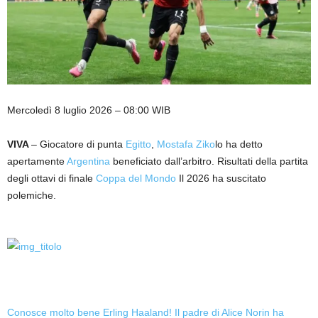
Mercoledì 8 luglio 2026 – 08:00 WIB
VIVA
– Giocatore di punta
Egitto
,
Mostafa Ziko
lo ha detto
apertamente
Argentina
beneficiato dall’arbitro. Risultati della partita
degli ottavi di finale
Coppa del Mondo
Il 2026 ha suscitato
polemiche.
Conosce molto bene Erling Haaland! Il padre di Alice Norin ha