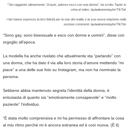
“‘Sei raggiante ultimamente.’ Grazie, adesso esco con una donna”, ha scritto Taylor in
cima al video.
laylaaleannetaylor/TikTok
I fan hanno espresso la loro felicità per la star del reality e la sua nuova relazione nella
sezione commenti.
laylaaleannetaylor/TikTok
“Sono gay, sono bisessuale e esco con donne e uomini”, disse con
orgoglio all’epoca.
La modella ha anche rivelato che attualmente sta “parlando” con
una donna, che ha dato il via alla loro storia d’amore mettendo “mi
piace” a una delle sue foto su Instagram, ma non ha nominato la
persona.
Sebbene abbia mantenuto segreta l’identità della donna, è
entusiasta di quanto sia “emotivamente consapevole” e “molto
paziente” l’individuo.
“È stata molto comprensiva e mi ha permesso di affrontare la cosa
al mio ritmo perché mi è ancora estranea ed è così nuova. (È il)