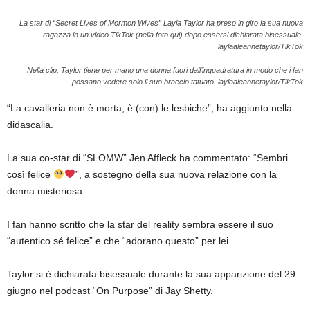
La star di “Secret Lives of Mormon Wives” Layla Taylor ha preso in giro la sua nuova
ragazza in un video TikTok (nella foto qui) dopo essersi dichiarata bisessuale.
laylaaleannetaylor/TikTok
Nella clip, Taylor tiene per mano una donna fuori dall’inquadratura in modo che i fan
possano vedere solo il suo braccio tatuato.
laylaaleannetaylor/TikTok
“La cavalleria non è morta, è (con) le lesbiche”, ha aggiunto nella
didascalia.
La sua co-star di “SLOMW” Jen Affleck ha commentato: “Sembri
così felice
”, a sostegno della sua nuova relazione con la
donna misteriosa.
I fan hanno scritto che la star del reality sembra essere il suo
“autentico sé felice” e che “adorano questo” per lei.
Taylor si è dichiarata bisessuale durante la sua apparizione del 29
giugno nel podcast “On Purpose” di Jay Shetty.