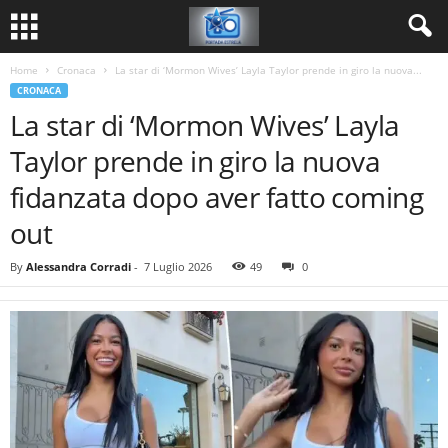
Home
Cronaca
La star di ‘Mormon Wives’ Layla Taylor prende in giro la nuova...
CRONACA
La star di ‘Mormon Wives’ Layla
Taylor prende in giro la nuova
fidanzata dopo aver fatto coming
out
By
Alessandra Corradi
-
7 Luglio 2026
49
0