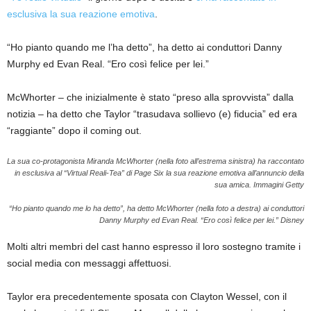
esclusiva la sua reazione emotiva
.
“Ho pianto quando me l’ha detto”, ha detto ai conduttori Danny
Murphy ed Evan Real. “Ero così felice per lei.”
McWhorter – che inizialmente è stato “preso alla sprovvista” dalla
notizia – ha detto che Taylor “trasudava sollievo (e) fiducia” ed era
“raggiante” dopo il coming out.
La sua co-protagonista Miranda McWhorter (nella foto all’estrema sinistra) ha raccontato
in esclusiva al “Virtual Reali-Tea” di Page Six la sua reazione emotiva all’annuncio della
sua amica.
Immagini Getty
“Ho pianto quando me lo ha detto”, ha detto McWhorter (nella foto a destra) ai conduttori
Danny Murphy ed Evan Real. “Ero così felice per lei.”
Disney
Molti altri membri del cast hanno espresso il loro sostegno tramite i
social media con messaggi affettuosi.
Taylor era precedentemente sposata con Clayton Wessel, con il