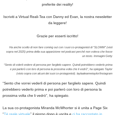
preferite dei reality!
Iscriviti a Virtual Reali-Tea con Danny ed Evan, la nostra newsletter
da leggere!
Grazie per esserti iscritto!
Ha anche scelto di non fare coming out con i suoi co-protagonisti di “SLOMW” (visti
sopra nel 2025) prima della sua apparizione nel podcast perché non voleva che fosse
un testo.
Immagini Getty
“Sento di volerli vedere di persona per farglielo sapere. Quindi potrebbero vederlo prima
e poi parlerò con loro di persona la prossima volta che li vedrò”, ha spiegato Taylor
(visto sopra con alcuni dei suoi co-protagonisti).
laylaaleannetaylor/Instagram
“Sento che vorrei vederli di persona per farglielo sapere. Quindi
potrebbero vederlo prima e poi parlerò con loro di persona la
prossima volta che li vedrò”, ha spiegato.
La sua co-protagonista Miranda McWhorter si è unita a Page Six
“
Tè reale virtuale
” il giorno dopo è uscita e
ci ha raccontato in