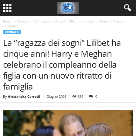
Home
Cronaca
La “ragazza dei sogni” Lilibet ha cinque anni! Harry e Meghan
celebrano...
CRONACA
La “ragazza dei sogni” Lilibet ha
cinque anni! Harry e Meghan
celebrano il compleanno della
figlia con un nuovo ritratto di
famiglia
By
Alessandra Corradi
-
4 Giugno 2026
339
0