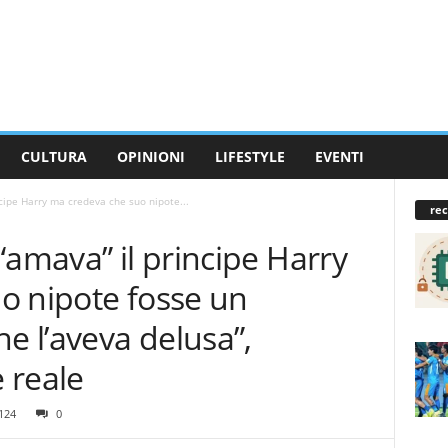
CULTURA
OPINIONI
LIFESTYLE
EVENTI
cipe Harry ma credeva che suo nipote...
rec
“amava” il principe Harry
o nipote fosse un
he l’aveva delusa”,
 reale
124
0