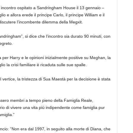
o incontro ospitato a Sandringham House il 13 gennaio –
io e allora erede il principe Carlo, il principe William e il
 discutere l’incombente dilemma della Megxit.
ndringham”, si dice che l’incontro sia durato 90 minuti, con
segreto.
a per Harry e le opinioni inizialmente positive su Meghan, la
o la crisi familiare è ricaduta sulle sue spalle.
l vertice, la tristezza di Sua Maestà per la decisione è stata
sero membri a tempo pieno della Famiglia Reale,
io di vivere una vita più indipendente come famiglia pur
miglia.”
cio: “Non era dal 1997, in seguito alla morte di Diana, che