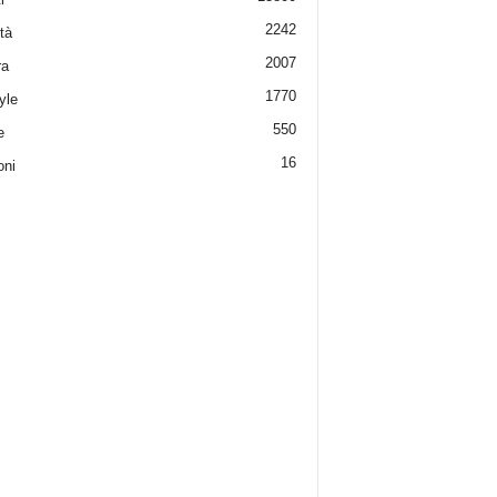
2242
tà
2007
ra
1770
yle
550
e
16
oni