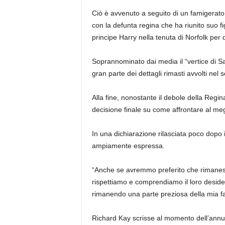
Ciò è avvenuto a seguito di un famigerat
con la defunta regina che ha riunito suo figl
principe Harry nella tenuta di Norfolk per
Soprannominato dai media il “vertice di Sa
gran parte dei dettagli rimasti avvolti nel 
Alla fine, nonostante il debole della Regin
decisione finale su come affrontare al megli
In una dichiarazione rilasciata poco dopo i
ampiamente espressa.
“Anche se avremmo preferito che rimanes
rispettiamo e comprendiamo il loro desider
rimanendo una parte preziosa della mia fa
Richard Kay scrisse al momento dell’annun