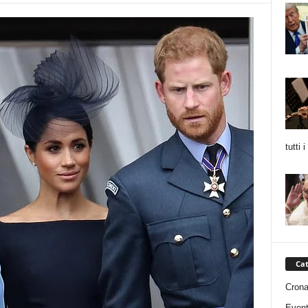
tutti 
Cat
Cron
Event