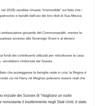
el 2018) sarebbe rimasta “irremovibile” sul fatto che i
atrocinio e banditi dall’uso dei loro titoli di Sua Altezza
lo di ambasciatore giovanile del Commonwealth, mentre la
 qualsiasi accesso alla Sovereign Grant e al denaro
ai fondi dei contribuenti utilizzati per ristrutturare la casa
, verrebbero rimborsati dai Sussex.
ltato che proteggesse la famiglia reale in crisi, la Regina è
secondo cui né Harry né Meghan potevano essere reali che
no iniziale dei Sussex di “ritagliarsi un ruolo
ne nonostante il trasferimento negli Stati Uniti, è stato