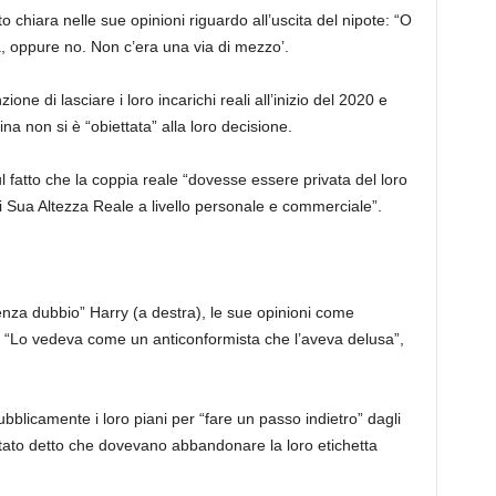
 chiara nelle sue opinioni riguardo all’uscita del nipote: “O
da, oppure no. Non c’era una via di mezzo’.
e di lasciare i loro incarichi reali all’inizio del 2020 e
ina non si è “obiettata” alla loro decisione.
l fatto che la coppia reale “dovesse essere privata del loro
i di Sua Altezza Reale a livello personale e commerciale”.
nza dubbio” Harry (a destra), le sue opinioni come
“Lo vedeva come un anticonformista che l’aveva delusa”,
icamente i loro piani per “fare un passo indietro” dagli
 stato detto che dovevano abbandonare la loro etichetta