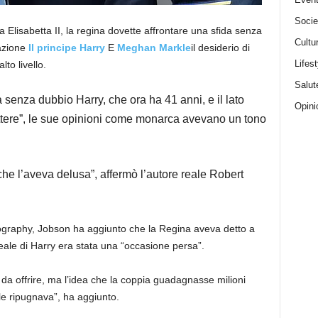
Socie
a Elisabetta II, la regina dovette affrontare una sfida senza
Cultu
uazione
Il principe Harry
E
Meghan Markle
il desiderio di
Lifest
lto livello.
Salut
senza dubbio Harry, che ora ha 41 anni, e il lato
Opini
ttere”, le sue opinioni come monarca avevano un tono
e l’aveva delusa”, affermò l’autore reale Robert
iography, Jobson ha aggiunto che la Regina aveva detto a
reale di Harry era stata una “occasione persa”.
a offrire, ma l’idea che la coppia guadagnasse milioni
us le ripugnava”, ha aggiunto.