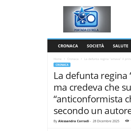
P
o
r
t
a
d
a
CRONACA
SOCIETÀ
SALUTE
E
s
Home
Cronaca
La defunta regina “amava” il prin
t
CRONACA
r
La defunta regina 
e
l
ma credeva che su
a
“anticonformista c
secondo un autore
By
Alessandra Corradi
-
28 Dicembre 2025