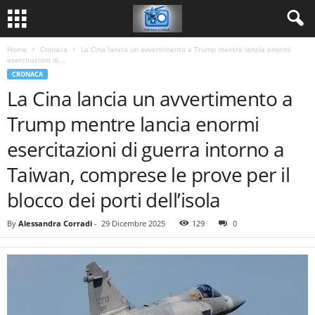
Home
Cronaca
La Cina lancia un avvertimento a Trump mentre lancia enormi
esercitazioni di...
CRONACA
La Cina lancia un avvertimento a
Trump mentre lancia enormi
esercitazioni di guerra intorno a
Taiwan, comprese le prove per il
blocco dei porti dell’isola
By
Alessandra Corradi
-
29 Dicembre 2025
129
0