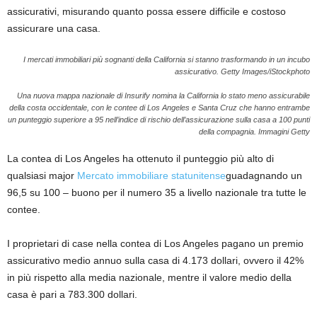
assicurativi, misurando quanto possa essere difficile e costoso
assicurare una casa.
I mercati immobiliari più sognanti della California si stanno trasformando in un incubo
assicurativo.
Getty Images/iStockphoto
Una nuova mappa nazionale di Insurify nomina la California lo stato meno assicurabile
della costa occidentale, con le contee di Los Angeles e Santa Cruz che hanno entrambe
un punteggio superiore a 95 nell’indice di rischio dell’assicurazione sulla casa a 100 punti
della compagnia.
Immagini Getty
La contea di Los Angeles ha ottenuto il punteggio più alto di
qualsiasi major
Mercato immobiliare statunitense
guadagnando un
96,5 su 100 – buono per il numero 35 a livello nazionale tra tutte le
contee.
I proprietari di case nella contea di Los Angeles pagano un premio
assicurativo medio annuo sulla casa di 4.173 dollari, ovvero il 42%
in più rispetto alla media nazionale, mentre il valore medio della
casa è pari a 783.300 dollari.