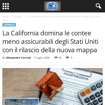
Home
Cronaca
La California domina le contee meno assicurabili degli Stati Uniti
con il...
CRONACA
La California domina le contee
meno assicurabili degli Stati Uniti
con il rilascio della nuova mappa
By
Alessandra Corradi
-
7 Luglio 2026
44
0