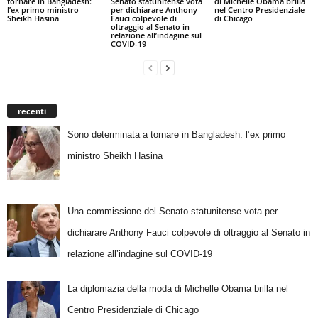
tornare in Bangladesh:
Senato statunitense vota
di Michelle Obama brilla
l’ex primo ministro
per dichiarare Anthony
nel Centro Presidenziale
Sheikh Hasina
Fauci colpevole di
di Chicago
oltraggio al Senato in
relazione all’indagine sul
COVID-19
recenti
Sono determinata a tornare in Bangladesh: l’ex primo
ministro Sheikh Hasina
Una commissione del Senato statunitense vota per
dichiarare Anthony Fauci colpevole di oltraggio al Senato in
relazione all’indagine sul COVID-19
La diplomazia della moda di Michelle Obama brilla nel
Centro Presidenziale di Chicago