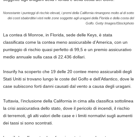
Nonostante i punteggi di rischio elevati, i premi della California rimangono molto al di sotto
dei costi sbalorditivi visti nelle zone soggette agli uragani della Florida e della costa del
Golfo.
Getty Images/iStockphoto
La contea di Monroe, in Florida, sede delle Keys, è stata
classificata come la contea meno assicurabile d’America, con un
punteggio di rischio quasi perfetto di 99,5 e un premio assicurativo
medio annuale sulla casa di 22.436 dollari.
Insurify ha scoperto che 19 delle 20 contee meno assicurabili degli
Stati Uniti si trovano lungo le coste del Golfo e dell’Atlantico, dove le
case subiscono forti danni causati dal vento a causa degli uragani.
Tuttavia, l’inclusione della California in cima alla classifica sottolinea
la crisi assicurativa dello stato, dove il pericolo di incendi, il rischio
di terremoti, gli alti valori delle case e i limiti normativi sugli aumenti
dei tassi si sono scontrati.