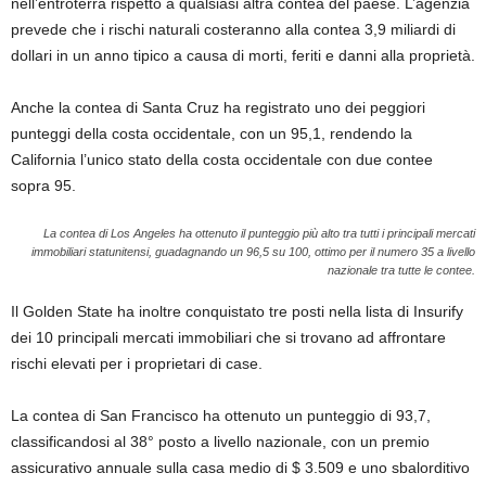
nell’entroterra rispetto a qualsiasi altra contea del paese. L’agenzia
prevede che i rischi naturali costeranno alla contea 3,9 miliardi di
dollari in un anno tipico a causa di morti, feriti e danni alla proprietà.
Anche la contea di Santa Cruz ha registrato uno dei peggiori
punteggi della costa occidentale, con un 95,1, rendendo la
California l’unico stato della costa occidentale con due contee
sopra 95.
La contea di Los Angeles ha ottenuto il punteggio più alto tra tutti i principali mercati
immobiliari statunitensi, guadagnando un 96,5 su 100, ottimo per il numero 35 a livello
nazionale tra tutte le contee.
Il Golden State ha inoltre conquistato tre posti nella lista di Insurify
dei 10 principali mercati immobiliari che si trovano ad affrontare
rischi elevati per i proprietari di case.
La contea di San Francisco ha ottenuto un punteggio di 93,7,
classificandosi al 38° posto a livello nazionale, con un premio
assicurativo annuale sulla casa medio di $ 3.509 e uno sbalorditivo