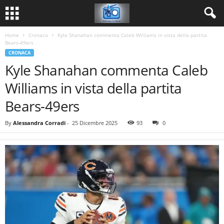
Home
Cronaca
Kyle Shanahan commenta Caleb Williams in vista della partita
Bears-49ers
CRONACA
Kyle Shanahan commenta Caleb
Williams in vista della partita
Bears-49ers
By
Alessandra Corradi
-
25 Dicembre 2025
93
0