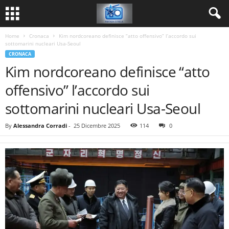
Home
Cronaca
Kim nordcoreano definisce “atto offensivo” l’accordo sui
sottomarini nucleari Usa-Seoul
CRONACA
Kim nordcoreano definisce “atto
offensivo” l’accordo sui
sottomarini nucleari Usa-Seoul
By
Alessandra Corradi
-
25 Dicembre 2025
114
0