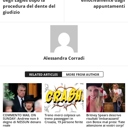
degli Eagles dopo la
emotivamente dagli
procedura del dente del
appuntamenti
giudizio
Alessandra Corradi
RELATED ARTICLES
MORE FROM AUTHOR
COMMENTO MAIL ON
Treno merci colpisce un
Britney Spears descrive
SUNDAY: Andrew non è
treno passeggeri in
risultati ‘imbarazzanti’
degno di NESSUN denaro
Croazia, 19 persone ferite
con Botox mal presi: ‘Fate
reale
attenzione ai vostri corpi’