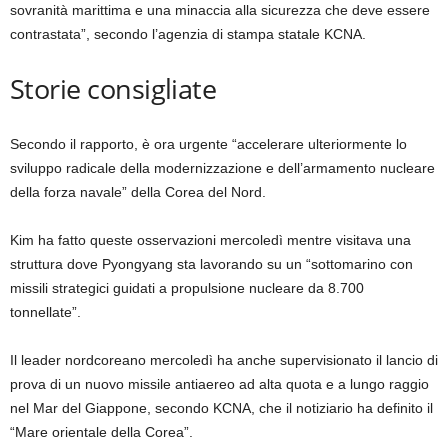
sovranità marittima e una minaccia alla sicurezza che deve essere
contrastata”, secondo l’agenzia di stampa statale KCNA.
Storie consigliate
elenco
fine
Secondo il rapporto, è ora urgente “accelerare ulteriormente lo
di
dell’elenco
sviluppo radicale della modernizzazione e dell’armamento nucleare
4
della forza navale” della Corea del Nord.
elementi
Kim ha fatto queste osservazioni mercoledì mentre visitava una
struttura dove Pyongyang sta lavorando su un “sottomarino con
missili strategici guidati a propulsione nucleare da 8.700
tonnellate”.
Il leader nordcoreano mercoledì ha anche supervisionato il lancio di
prova di un nuovo missile antiaereo ad alta quota e a lungo raggio
nel Mar del Giappone, secondo KCNA, che il notiziario ha definito il
“Mare orientale della Corea”.