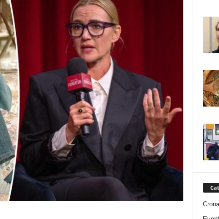
Cat
Cron
Event