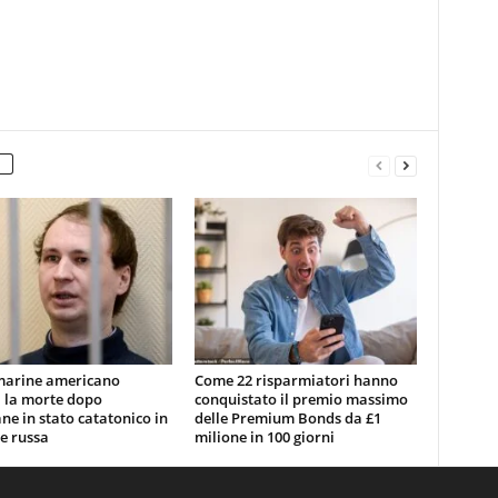
marine americano
Come 22 risparmiatori hanno
 la morte dopo
conquistato il premio massimo
ne in stato catatonico in
delle Premium Bonds da £1
e russa
milione in 100 giorni