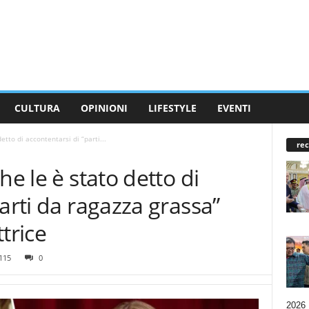
CULTURA
OPINIONI
LIFESTYLE
EVENTI
etto di accontentarsi di “parti...
rec
he le è stato detto di
arti da ragazza grassa”
trice
115
0
2026