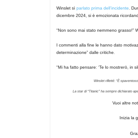
Winslet sì
parlato prima dell’incidente
. Du
dicembre 2024, si è emozionata ricordando
“Non sono mai stato nemmeno grasso!” Wi
I commenti alla fine le hanno dato motivaz
determinazione” dalle critiche.
“Mi ha fatto pensare: ‘Te lo mostrerò, in si
Winslet rifletté: “È spaventoso
La star di “Titanic” ha sempre dichiarato ap
Vuoi altre no
Inizia la
Graz