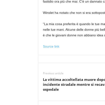
fastidio ora più che mai. C’è un dannato ca
Winslet ha notato che non si era sottopos
“La mia cosa preferita è quando le tue man
nelle tue mani. Alcune delle donne più be
è che le giovani donne non abbiano idea di
Source link
Previous article
La vittima accoltellata muore dop
incidente stradale mentre si recav
ospedale