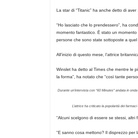
La star di “Titanic” ha anche detto di aver 
“Ho lasciato che lo prendessero”, ha condiv
momento fantastico. È stato un momento be
persone che sono state sottoposte a quel li
All’inizio di questo mese, l’attrice britanni
Winslet ha detto al Times che mentre le pi
la forma”, ha notato che “così tante per
Durante un’intervista con “60 Minutes” andata in onda 
L’attrice ha criticato la popolarità dei farmac
“Alcuni scelgono di essere se stessi, altri 
“E sanno cosa mettono? Il disprezzo per la 