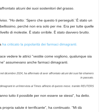
affrontato alcuni dei suoi sostenitori del grasso.
iso. “Ho detto: ‘Spero che questo ti perseguiti.’ È stato un
llissimo, perché non era solo per me. Era per tutte quelle
vello di molestie. È stato orribile. È stato davvero brutto.
ca
ha criticato la popolarità dei farmaci dimagranti.
ace vedere le attrici “vestite come vogliono, qualunque sia
sone” assumevano anche farmaci dimagranti.
nel dicembre 2024, ha affermato di aver affrontato alcuni dei suoi fat-shamers
in passato.
i dimagranti in un’intervista al Times all’inizio di questo mese.
tramite REUTERS
fanno tutto il possibile per non essere se stessi”, ha detto.
propria salute è terrificante”, ha continuato. “Mi dà