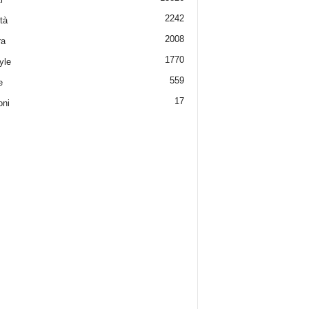
2242
tà
2008
ra
1770
yle
559
e
17
oni