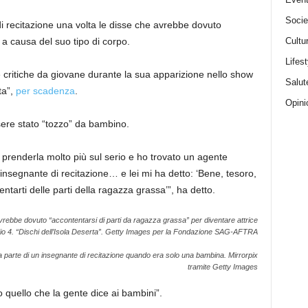
Socie
i recitazione una volta le disse che avrebbe dovuto
 a causa del suo tipo di corpo.
Cultu
Lifest
re critiche da giovane durante la sua apparizione nello show
Salut
ta”,
per scadenza
.
Opini
sere stato “tozzo” da bambino.
a prenderla molto più sul serio e ho trovato un agente
nsegnante di recitazione… e lei mi ha detto: ‘Bene, tesoro,
ntarti delle parti della ragazza grassa’”, ha detto.
avrebbe dovuto “accontentarsi di parti da ragazza grassa” per diventare attrice
o 4.
“Dischi dell’Isola Deserta”.
Getty Images per la Fondazione SAG-AFTRA
da parte di un insegnante di recitazione quando era solo una bambina.
Mirrorpix
tramite Getty Images
 quello che la gente dice ai bambini”.