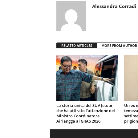
Alessandra Corradi
RELATED ARTICLES
MORE FROM AUTHOR
La storia unica del SUV Jetour
Un ex 
che ha attirato l’attenzione del
temeva
Ministro Coordinatore
settima
Airlangga al GIIAS 2026
prigion