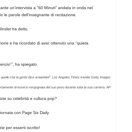
rante un’intervista a “60 Minuti” andata in onda nel
 le parole dell’insegnante di recitazione.
nslet ha detto.
ione e ha ricordato di aver ottenuto una “quieta
lenzio'”, ha spiegato.
 quello che la gente dice ai bambini”.
Los Angeles Times tramite Getty Images
ertamente di essersi vergognata del suo peso durante tutta la sua carriera.
AP
tizie su celebrità e cultura pop?
 giornata con Page Six Daily.
ie per esserti iscritto!