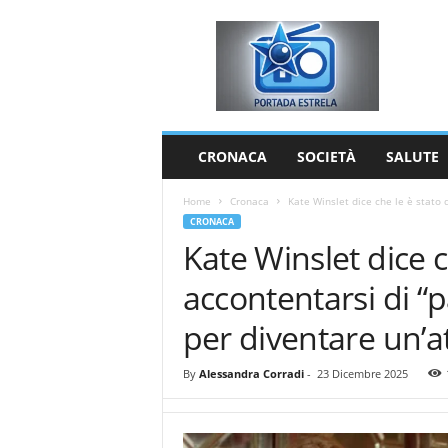
P
o
r
t
a
d
a
CRONACA
SOCIETÀ
SALUTE
E
s
Home
Cronaca
Kate Winslet dice che le è stato d
t
CRONACA
r
Kate Winslet dice c
e
l
accontentarsi di “p
a
per diventare un’at
By
Alessandra Corradi
-
23 Dicembre 2025