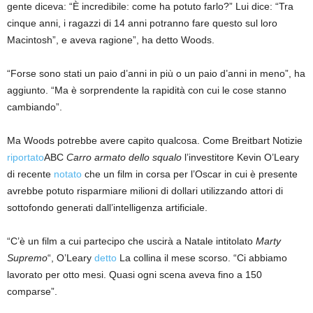
gente diceva: “È incredibile: come ha potuto farlo?” Lui dice: “Tra
cinque anni, i ragazzi di 14 anni potranno fare questo sul loro
Macintosh”, e aveva ragione”, ha detto Woods.
“Forse sono stati un paio d’anni in più o un paio d’anni in meno”, ha
aggiunto. “Ma è sorprendente la rapidità con cui le cose stanno
cambiando”.
Ma Woods potrebbe avere capito qualcosa. Come Breitbart Notizie
riportato
ABC
Carro armato dello squalo
l’investitore Kevin O’Leary
di recente
notato
che un film in corsa per l’Oscar in cui è presente
avrebbe potuto risparmiare milioni di dollari utilizzando attori di
sottofondo generati dall’intelligenza artificiale.
“C’è un film a cui partecipo che uscirà a Natale intitolato
Marty
Supremo
“, O’Leary
detto
La collina il mese scorso. “Ci abbiamo
lavorato per otto mesi. Quasi ogni scena aveva fino a 150
comparse”.