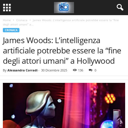
Home
Cronaca
James Woods: L’intelligenza artificiale potrebbe essere la “fine
degli attori umani” a...
CRONACA
James Woods: L’intelligenza
artificiale potrebbe essere la “fine
degli attori umani” a Hollywood
By
Alessandra Corradi
-
30 Dicembre 2025
136
0