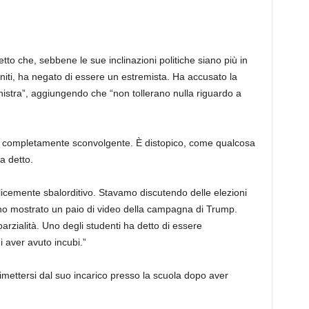
tto che, sebbene le sue inclinazioni politiche siano più in
Uniti, ha negato di essere un estremista. Ha accusato la
inistra”, aggiungendo che “non tollerano nulla riguardo a
a completamente sconvolgente. È distopico, come qualcosa
a detto.
licemente sbalorditivo. Stavamo discutendo delle elezioni
o mostrato un paio di video della campagna di Trump.
rzialità. Uno degli studenti ha detto di essere
 aver avuto incubi.”
 dimettersi dal suo incarico presso la scuola dopo aver