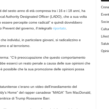
Cron
i del sesto anno di età compresa tra i 16 e i 18 anni, ha
Event
cal Authority Designated Officer (LADO), che a sua volta
Socie
ro essere percepite come radicali” e quindi dovrebbero
mo Prevent del governo,
Il telegrafo
riportato
.
Cultu
Lifest
che individui, in particolare giovani, si radicalizzino e
Salut
smo e al terrorismo.
Opini
afferma: “C’è preoccupazione che questo comportamento
be esserci un reato penale a causa delle sue opinioni che
 è possibile che la sua promozione delle opinioni possa
a statunitense c’erano un video dell’insediamento del
Daddy’s Home” del rapper canadese “MAGA” Tom MacDonald,
enitrice di Trump Roseanne Barr.