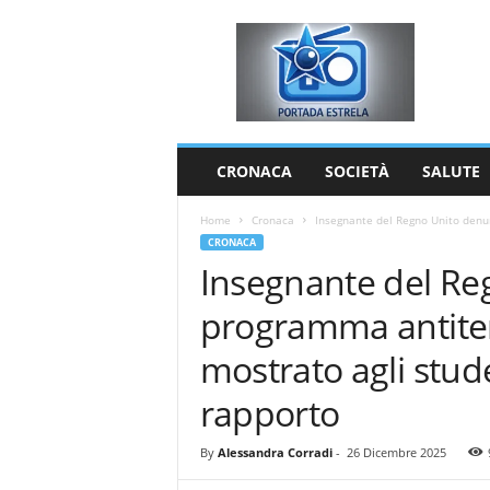
P
o
r
t
a
d
a
CRONACA
SOCIETÀ
SALUTE
E
s
Home
Cronaca
Insegnante del Regno Unito denun
t
CRONACA
r
Insegnante del Re
e
l
programma antiter
a
mostrato agli stud
rapporto
By
Alessandra Corradi
-
26 Dicembre 2025