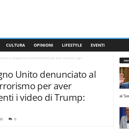
CULTURA
OPINIONI
LIFESTYLE
EVENTI
ciato al programma antiterrorismo per aver mostrato agli...
rec
gno Unito denunciato al
rorismo per aver
enti i video di Trump:
al Se
95
0