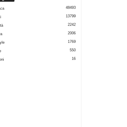
48493
aca
13799
i
2242
tà
2006
ra
1769
yle
550
e
16
oni