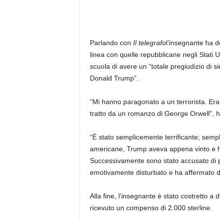
Parlando con
Il telegrafo
l’insegnante ha de
linea con quelle repubblicane negli Stati 
scuola di avere un “totale pregiudizio di s
Donald Trump”.
“Mi hanno paragonato a un terrorista. Er
tratto da un romanzo di George Orwell”, h
“È stato semplicemente terrificante; semp
americane, Trump aveva appena vinto e h
Successivamente sono stato accusato di pa
emotivamente disturbato e ha affermato di
Alla fine, l’insegnante è stato costretto a
ricevuto un compenso di 2.000 sterline.