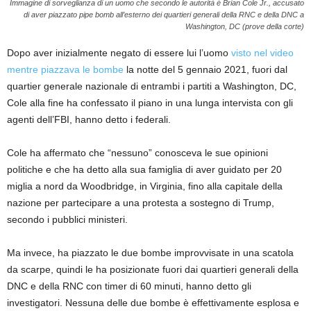
Immagine di sorveglianza di un uomo che secondo le autorità è Brian Cole Jr., accusato
di aver piazzato pipe bomb all’esterno dei quartieri generali della RNC e della DNC a
Washington, DC (prove della corte)
Dopo aver inizialmente negato di essere lui l’uomo
visto nel video
mentre piazzava le bombe
la notte del 5 gennaio 2021, fuori dal
quartier generale nazionale di entrambi i partiti a Washington, DC,
Cole alla fine ha confessato il piano in una lunga intervista con gli
agenti dell’FBI, hanno detto i federali.
Cole ha affermato che “nessuno” conosceva le sue opinioni
politiche e che ha detto alla sua famiglia di aver guidato per 20
miglia a nord da Woodbridge, in Virginia, fino alla capitale della
nazione per partecipare a una protesta a sostegno di Trump,
secondo i pubblici ministeri.
Ma invece, ha piazzato le due bombe improvvisate in una scatola
da scarpe, quindi le ha posizionate fuori dai quartieri generali della
DNC e della RNC con timer di 60 minuti, hanno detto gli
investigatori. Nessuna delle due bombe è effettivamente esplosa e