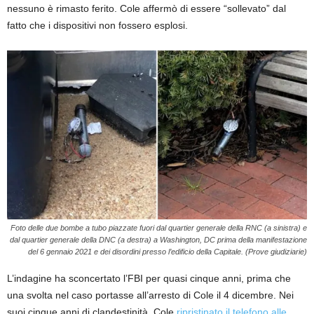
nessuno è rimasto ferito. Cole affermò di essere “sollevato” dal
fatto che i dispositivi non fossero esplosi.
Foto delle due bombe a tubo piazzate fuori dal quartier generale della RNC (a sinistra) e
dal quartier generale della DNC (a destra) a Washington, DC prima della manifestazione
del 6 gennaio 2021 e dei disordini presso l’edificio della Capitale. (Prove giudiziarie)
L’indagine ha sconcertato l’FBI per quasi cinque anni, prima che
una svolta nel caso portasse all’arresto di Cole il 4 dicembre. Nei
suoi cinque anni di clandestinità, Cole
ripristinato il telefono alle