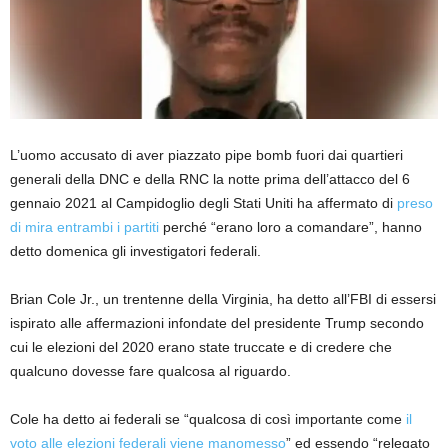
L’uomo accusato di aver piazzato pipe bomb fuori dai quartieri
generali della DNC e della RNC la notte prima dell’attacco del 6
gennaio 2021 al Campidoglio degli Stati Uniti ha affermato di
preso
di mira entrambi i partiti
perché “erano loro a comandare”, hanno
detto domenica gli investigatori federali.
Brian Cole Jr., un trentenne della Virginia, ha detto all’FBI di essersi
ispirato alle affermazioni infondate del presidente Trump secondo
cui le elezioni del 2020 erano state truccate e di credere che
qualcuno dovesse fare qualcosa al riguardo.
Cole ha detto ai federali se “qualcosa di così importante come
il
voto alle elezioni federali viene manomesso
” ed essendo “relegato