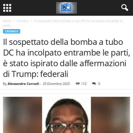
Home
Cronaca
Il sospettato della bomba a tubo DC ha incolpato entrambe le
parti,...
CRONACA
Il sospettato della bomba a tubo
DC ha incolpato entrambe le parti,
è stato ispirato dalle affermazioni
di Trump: federali
By
Alessandra Corradi
-
29 Dicembre 2025
112
0