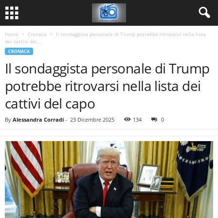
Home
Cronaca
Il sondaggista personale di Trump potrebbe ritrovarsi nella lista
dei cattivi del...
CRONACA
Il sondaggista personale di Trump
potrebbe ritrovarsi nella lista dei
cattivi del capo
By
Alessandra Corradi
-
23 Dicembre 2025
134
0