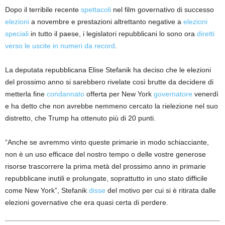
Dopo il terribile recente
spettacoli
nel film governativo di successo
elezioni
a novembre e prestazioni altrettanto negative a
elezioni
speciali
in tutto il paese, i legislatori repubblicani lo sono ora
diretti
verso le uscite in numeri da record
.
La deputata repubblicana Elise Stefanik ha deciso che le elezioni
del prossimo anno si sarebbero rivelate così brutte da decidere di
metterla fine
condannato
offerta per New York
governatore
venerdì
e ha detto che non avrebbe nemmeno cercato la rielezione nel suo
distretto, che Trump ha ottenuto più di 20 punti.
“Anche se avremmo vinto queste primarie in modo schiacciante,
non è un uso efficace del nostro tempo o delle vostre generose
risorse trascorrere la prima metà del prossimo anno in primarie
repubblicane inutili e prolungate, soprattutto in uno stato difficile
come New York”, Stefanik
disse
del motivo per cui si è ritirata dalle
elezioni governative che era quasi certa di perdere.