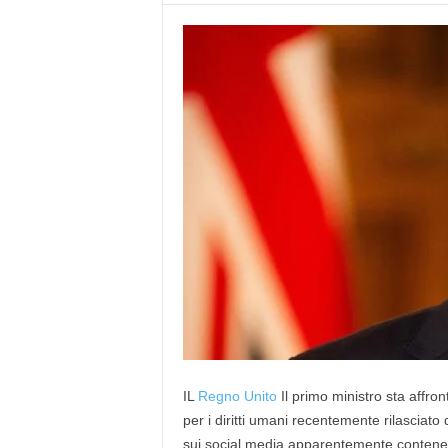
IL
Regno Unito
Il primo ministro sta affron
per i diritti umani recentemente rilasciat
sui social media apparentemente contenev