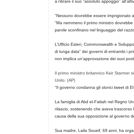
a ritirare il suo “assoluto appoggio” all’attiv
“Nessuno dovrebbe essere imprigionato arb
“Ma nemmeno il primo ministro dovrebbe att
parole sconfinano nel linguaggio del razz
L’Ufficio Esteri, Commonwealth e Sviluppo 
di lunga data” dei governi di entrambi i prin
non implica un’approvazione dei suoi post 
Il primo ministro britannico Keir Starmer si
Unito.
(AP)
“Il governo condanna gli storici tweet di El
La famiglia di Abd el-Fattah nel Regno U
rilascio, sostenendo che aveva trascorso l
causa della sua opposizione al governo de
Sua madre, Laila Soueif, 69 anni, ha orga