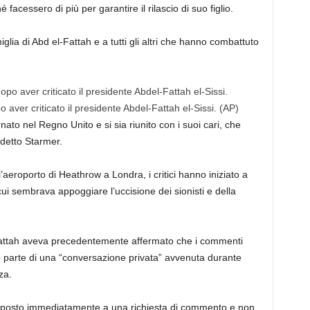
 facessero di più per garantire il rilascio di suo figlio.
lia di Abd el-Fattah e a tutti gli altri che hanno combattuto
 aver criticato il presidente Abdel-Fattah el-Sissi.
(AP)
nato nel Regno Unito e si sia riunito con i suoi cari, che
detto Starmer.
l’aeroporto di Heathrow a Londra, i critici hanno iniziato a
 cui sembrava appoggiare l’uccisione dei sionisti e della
l-Fattah aveva precedentemente affermato che i commenti
no parte di una “conversazione privata” avvenuta durante
za.
isposto immediatamente a una richiesta di commento e non