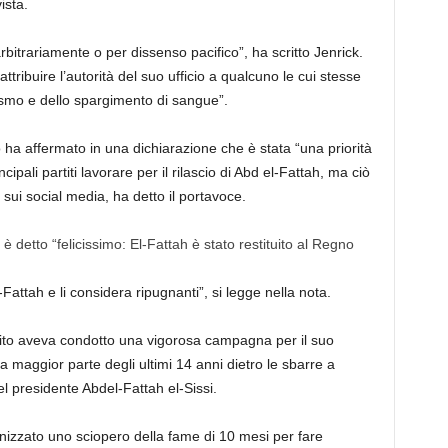
ista.
itrariamente o per dissenso pacifico”, ha scritto Jenrick.
ribuire l’autorità del suo ufficio a qualcuno le cui stesse
ismo e dello spargimento di sangue”.
ha affermato in una dichiarazione che è stata “una priorità
cipali partiti lavorare per il rilascio di Abd el-Fattah, ma ciò
sui social media, ha detto il portavoce.
 è detto “felicissimo: El-Fattah è stato restituito al Regno
-Fattah e li considera ripugnanti”, si legge nella nota.
nito aveva condotto una vigorosa campagna per il suo
a maggior parte degli ultimi 14 anni dietro le sbarre a
l presidente Abdel-Fattah el-Sissi.
nizzato uno sciopero della fame di 10 mesi per fare