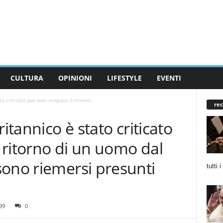
CULTURA
OPINIONI
LIFESTYLE
EVENTI
o criticato per aver elogiato il ritorno...
rec
ritannico è stato criticato
l ritorno di un uomo dal
sono riemersi presunti
tutti 
99
0