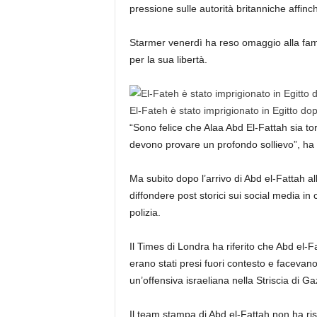
pressione sulle autorità britanniche affinché
Starmer venerdì ha reso omaggio alla famig
per la sua libertà.
El-Fateh è stato imprigionato in Egitto dopo
“Sono felice che Alaa Abd El-Fattah sia tor
devono provare un profondo sollievo”, ha 
Ma subito dopo l’arrivo di Abd el-Fattah al
diffondere post storici sui social media in
polizia.
Il Times di Londra ha riferito che Abd e
erano stati presi fuori contesto e faceva
un’offensiva israeliana nella Striscia di Ga
Il team stampa di Abd el-Fattah non ha r