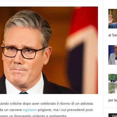
al Se
por l
tando critiche dopo aver celebrato il ritorno di un attivista
o da un carcere
egiziano
prigione, ma i cui precedenti post
Cat
ano un linguaggio violento e antisemita.