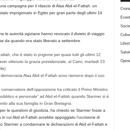
una campagna per il rilascio di Alaa Abd el-Fattah, un
Cron
tato imprigionato in Egitto per gran parte degli ultimi 14
Event
Socie
 le autorità egiziane hanno revocato il divieto di viaggio
Cultu
se da quando era stato liberato a settembre.
Lifest
Salut
Opini
pro-democrazia Alaa Abd el-Fattah sono riemersi dopo il suo
onservatore dell’opposizione ha criticato il Primo Ministro
ubblico e personale” ad Abd el-Fattah quando Starmer si è
riunito alla sua famiglia in Gran Bretagna.
er le questioni di giustizia, ha chiesto se Starmer fosse a
a in cui Abd el-Fattah avrebbe appoggiato l’uccisione di
tato Starmer a condannare le dichiarazioni di Abd el-Fattah e