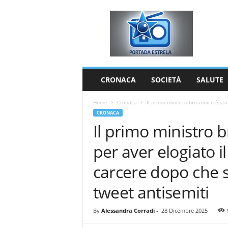
P
o
r
t
a
d
a
CRONACA
SOCIETÀ
SALUTE
E
s
Home
Cronaca
Il primo ministro britannico è stat
t
CRONACA
r
Il primo ministro b
e
l
per aver elogiato i
a
carcere dopo che 
tweet antisemiti
By
Alessandra Corradi
-
28 Dicembre 2025