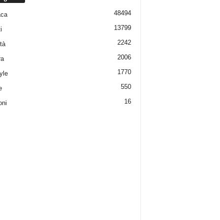
48494
aca
13799
i
2242
tà
2006
ra
1770
yle
550
e
16
oni