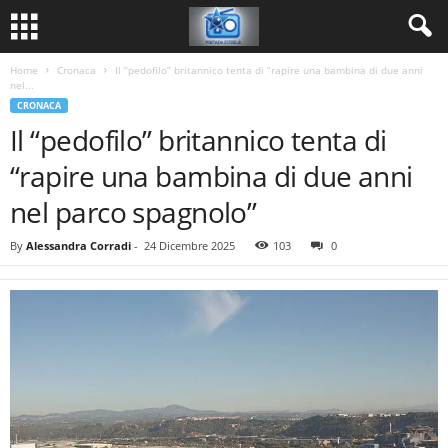
Home
Cronaca
Il “pedofilo” britannico tenta di “rapire una bambina di due anni
nel...
CRONACA
Il “pedofilo” britannico tenta di
“rapire una bambina di due anni
nel parco spagnolo”
By
Alessandra Corradi
-
24 Dicembre 2025
103
0