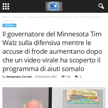
Home
Cronaca
Il governatore del Minnesota Tim Walz sulla difensiva mentre le
accuse di...
CRONACA
Il governatore del Minnesota Tim
Walz sulla difensiva mentre le
accuse di frode aumentano dopo
che un video virale ha scoperto il
programma di aiuti somalo
By
Alessandra Corradi
-
29 Dicembre 2025
143
0