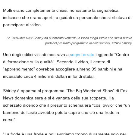
Molti erano completamente chiusi, nonostante la segnaletica
indicasse che erano aperti, o guidati da personale che si rifiutava di
partecipare al video.
Lo YouTuber Nick Shirley ha pubblicato venerdì un video mega-virale che svela nuove
parti del presunto programma di aiuti somalo.
X/Nick Shirley
Uno degli edifici visitati mostrava a
segno errato
leggendo “Centro
di formazione sulla qualità”. Secondo il video, il centro di
“apprendimento” dovrebbe accogliere almeno 99 bambini e ha
incanalato circa 4 milioni di dollari in fondi statali.
Shirley è apparsa al programma “The Big Weekend Show” di Fox
News domenica sera e si è vantata delle sue scoperte. Ha
scherzato dicendo che il presunto schema era “così ovvio” che “un
bambino dell’asilo avrebbe potuto capire che c’è una frode in
corso”.
“La frode è una frode e noi lavoriamo troppo duramente solo per