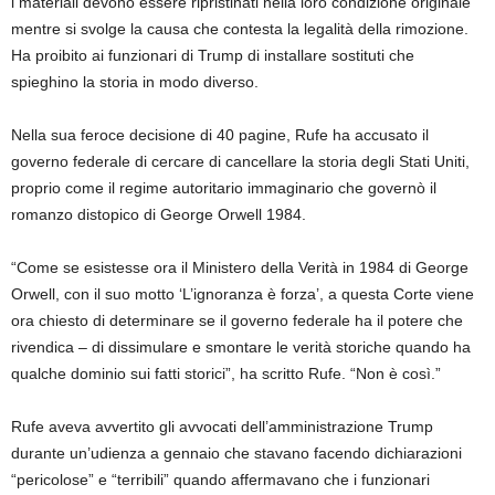
i materiali devono essere ripristinati nella loro condizione originale
mentre si svolge la causa che contesta la legalità della rimozione.
Ha proibito ai funzionari di Trump di installare sostituti che
spieghino la storia in modo diverso.
Nella sua feroce decisione di 40 pagine, Rufe ha accusato il
governo federale di cercare di cancellare la storia degli Stati Uniti,
proprio come il regime autoritario immaginario che governò il
romanzo distopico di George Orwell 1984.
“Come se esistesse ora il Ministero della Verità in 1984 di George
Orwell, con il suo motto ‘L’ignoranza è forza’, a questa Corte viene
ora chiesto di determinare se il governo federale ha il potere che
rivendica – di dissimulare e smontare le verità storiche quando ha
qualche dominio sui fatti storici”, ha scritto Rufe. “Non è così.”
Rufe aveva avvertito gli avvocati dell’amministrazione Trump
durante un’udienza a gennaio che stavano facendo dichiarazioni
“pericolose” e “terribili” quando affermavano che i funzionari