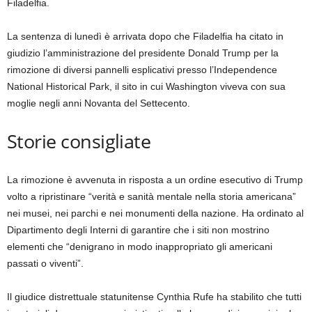
Filadelfia.
La sentenza di lunedì è arrivata dopo che Filadelfia ha citato in
giudizio l’amministrazione del presidente Donald Trump per la
rimozione di diversi pannelli esplicativi presso l’Independence
National Historical Park, il sito in cui Washington viveva con sua
moglie negli anni Novanta del Settecento.
Storie consigliate
elenco
fine
La rimozione è avvenuta in risposta a un ordine esecutivo di Trump
di
dell’elenco
volto a ripristinare “verità e sanità mentale nella storia americana”
4
nei musei, nei parchi e nei monumenti della nazione. Ha ordinato al
elementi
Dipartimento degli Interni di garantire che i siti non mostrino
elementi che “denigrano in modo inappropriato gli americani
passati o viventi”.
Il giudice distrettuale statunitense Cynthia Rufe ha stabilito che tutti