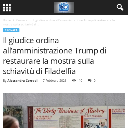
Home
Cronaca
Il giudice ordina all’amministrazione Trump di restaurare la
mostra sulla schiavitù di...
CRONACA
Il giudice ordina
all’amministrazione Trump di
restaurare la mostra sulla
schiavitù di Filadelfia
By
Alessandra Corradi
-
17 Febbraio 2026
110
0