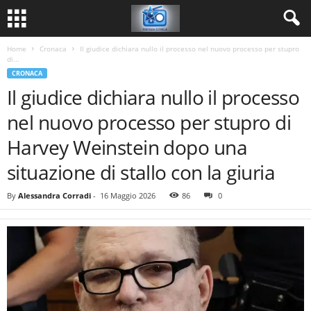
Home
Cronaca
Il giudice dichiara nullo il processo nel nuovo processo per stupro
di...
CRONACA
Il giudice dichiara nullo il processo
nel nuovo processo per stupro di
Harvey Weinstein dopo una
situazione di stallo con la giuria
By
Alessandra Corradi
-
16 Maggio 2026
86
0