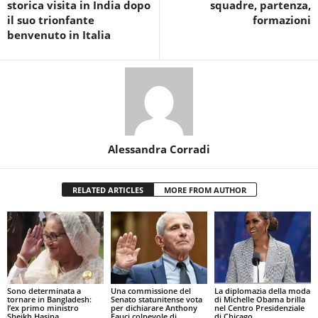
storica visita in India dopo
squadre, partenza,
il suo trionfante
formazioni
benvenuto in Italia
Alessandra Corradi
RELATED ARTICLES
MORE FROM AUTHOR
Sono determinata a
Una commissione del
La diplomazia della moda
tornare in Bangladesh:
Senato statunitense vota
di Michelle Obama brilla
l’ex primo ministro
per dichiarare Anthony
nel Centro Presidenziale
Sheikh Hasina
Fauci colpevole di
di Chicago