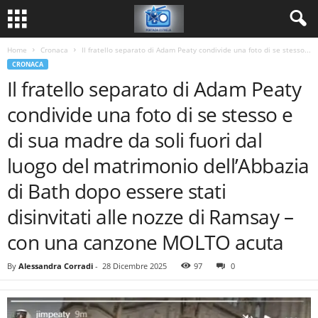
Home
Cronaca
Il fratello separato di Adam Peaty condivide una foto di se stesso...
CRONACA
Il fratello separato di Adam Peaty
condivide una foto di se stesso e
di sua madre da soli fuori dal
luogo del matrimonio dell’Abbazia
di Bath dopo essere stati
disinvitati alle nozze di Ramsay –
con una canzone MOLTO acuta
By
Alessandra Corradi
-
28 Dicembre 2025
97
0