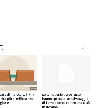
base di molecole: il MIT
Le compagnie aeree russe
rica più di mille senza
hanno sprecato un salvataggio
giarle
di bombe aeree contro una città
in Ucraina