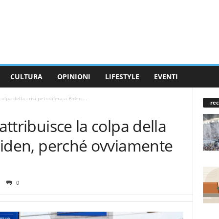
CULTURA
OPINIONI
LIFESTYLE
EVENTI
olpa della crisi petrolifera a Biden,...
rec
attribuisce la colpa della
a Biden, perché ovviamente
0