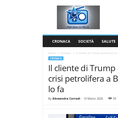
P
o
r
t
a
d
a
CRONACA
SOCIETÀ
SALUTE
E
s
Home
Cronaca
Il cliente di Trump attribuisce la c
t
CRONACA
r
Il cliente di Trump 
e
l
crisi petrolifera 
a
lo fa
By
Alessandra Corradi
-
10 Marzo 2026
93