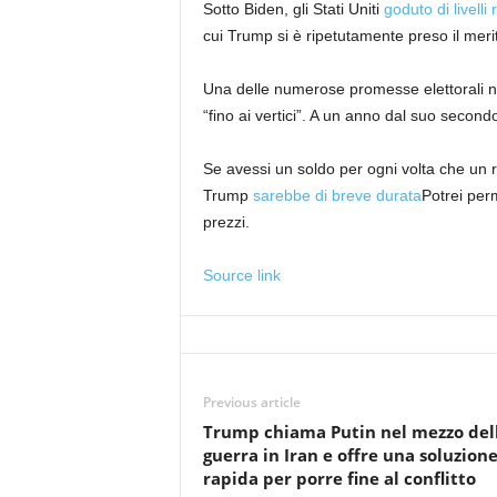
Sotto Biden, gli Stati Uniti
goduto di livelli
cui Trump si è ripetutamente preso il meri
Una delle numerose promesse elettorali no
“fino ai vertici”. A un anno dal suo secon
Se avessi un soldo per ogni volta che un 
Trump
sarebbe di breve durata
Potrei per
prezzi.
Source link
Previous article
Trump chiama Putin nel mezzo del
guerra in Iran e offre una soluzion
rapida per porre fine al conflitto