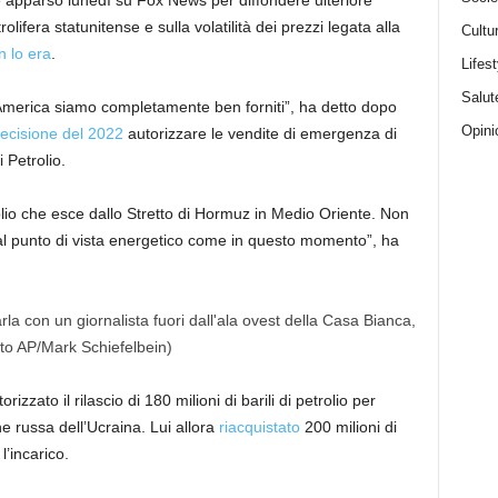
 apparso lunedì su Fox News per diffondere ulteriore
rolifera statunitense e sulla volatilità dei prezzi legata alla
Cultu
n lo era
.
Lifest
Salut
America siamo completamente ben forniti”, ha detto dopo
Opini
ecisione del 2022
autorizzare le vendite di emergenza di
 Petrolio.
io che esce dallo Stretto di Hormuz in Medio Oriente. Non
dal punto di vista energetico come in questo momento”, ha
zzato il rilascio di 180 milioni di barili di petrolio per
one russa dell’Ucraina. Lui allora
riacquistato
200 milioni di
l’incarico.