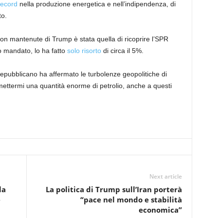
 record
nella produzione energetica e nell’indipendenza, di
to.
n mantenute di Trump è stata quella di ricoprire l’SPR
do mandato, lo ha fatto
solo risorto
di circa il 5%.
repubblicano ha affermato le turbolenze geopolitiche di
mettermi una quantità enorme di petrolio, anche a questi
Next article
la
La politica di Trump sull’Iran porterà
e
“pace nel mondo e stabilità
economica”