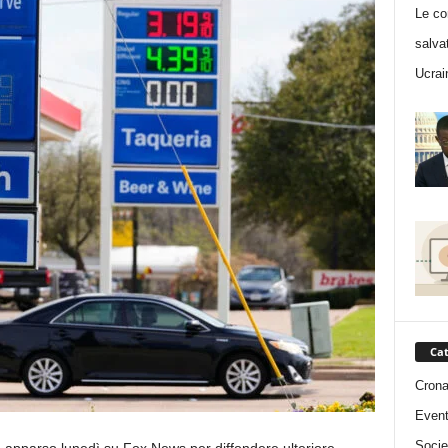
Le co
salva
Ucrai
Cat
Cron
Event
Socie