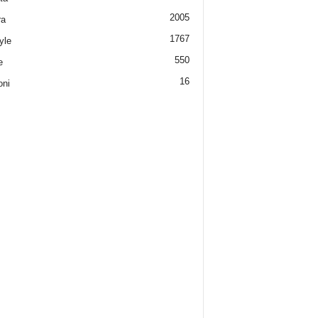
2005
ra
1767
yle
550
e
16
oni