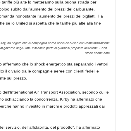
 tariffe più alte lo metteranno sulla buona strada per
 colpo subito dall’aumento dei prezzi del carburante,
domanda nonostante l’aumento dei prezzi dei biglietti. Ha
 se lo United si aspetta che le tariffe più alte alla fine
t Kirby, ha negato che la compagnia aerea abbia discusso con l’amministrazione
l governo degli Stati Uniti come parte di qualsiasi proposta di fusione.
Cerib –
stock.adobe.com
o affermato che lo shock energetico sta separando i vettori
nito il divario tra le compagnie aeree con clienti fedeli e
te sul prezzo.
o dell’International Air Transport Association, secondo cui le
no schiacciando la concorrenza. Kirby ha affermato che
erché hanno investito in marchi e prodotti apprezzati dai
el servizio, dell’affidabilità, del prodotto”, ha affermato