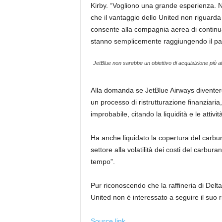
Kirby. “Vogliono una grande esperienza. N
che il vantaggio dello United non riguarda t
consente alla compagnia aerea di continuar
stanno semplicemente raggiungendo il pa
JetBlue non sarebbe un obiettivo di acquisizione più 
Alla domanda se JetBlue Airways diventere
un processo di ristrutturazione finanziaria
improbabile, citando la liquidità e le attivi
Ha anche liquidato la copertura del carbur
settore alla volatilità dei costi del carbur
tempo”.
Pur riconoscendo che la raffineria di Delta
United non è interessato a seguire il suo r
Source link