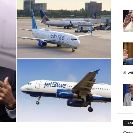
al Se
Cat
Cron