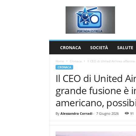
P
o
r
t
a
d
a
CRONACA
SOCIETÀ
SALUTE
E
s
Home
Cronaca
Il CEO di United Airlines afferma
t
CRONACA
r
Il CEO di United A
e
l
grande fusione è i
a
americano, possibil
By
Alessandra Corradi
-
7 Giugno 2026
91