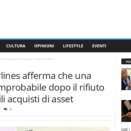
CULTURA
OPINIONI
LIFESTYLE
EVENTI
 che una grande fusione è improbabile...
rec
irlines afferma che una
mprobabile dopo il rifiuto
i acquisti di asset
0
tutti 