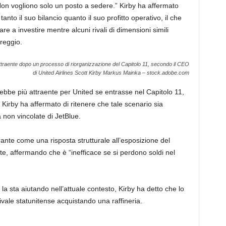
on vogliono solo un posto a sedere.” Kirby ha affermato
anto il suo bilancio quanto il suo profitto operativo, il che
e a investire mentre alcuni rivali di dimensioni simili
reggio.
attraente dopo un processo di riorganizzazione del Capitolo 11, secondo il CEO
di United Airlines Scott Kirby
Markus Mainka – stock.adobe.com
bbe più attraente per United se entrasse nel Capitolo 11,
, Kirby ha affermato di ritenere che tale scenario sia
tà non vincolate di JetBlue.
ante come una risposta strutturale all’esposizione del
ante, affermando che è “inefficace se si perdono soldi nel
 la sta aiutando nell’attuale contesto, Kirby ha detto che lo
ivale statunitense acquistando una raffineria.