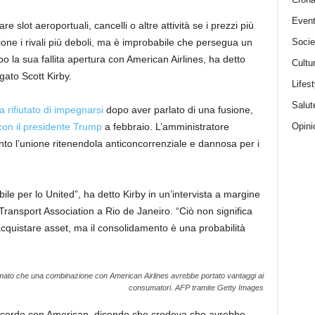
Event
e slot aeroportuali, cancelli o altre attività se i prezzi più
Socie
ione i rivali più deboli, ma è improbabile che persegua un
 la sua fallita apertura con American Airlines, ha detto
Cultu
ato Scott Kirby.
Lifest
Salut
a rifiutato di impegnarsi
dopo aver parlato di una fusione,
Opini
con il presidente Trump
a febbraio. L’amministratore
o l’unione ritenendola anticoncorrenziale e dannosa per i
le per lo United”, ha detto Kirby in un’intervista a margine
r Transport Association a Rio de Janeiro. “Ciò non significa
quistare asset, ma il consolidamento è una probabilità
fermato che una combinazione con American Airlines avrebbe portato vantaggi ai
consumatori.
AFP tramite Getty Images
 accordo con American, dicendo che credeva che avrebbe