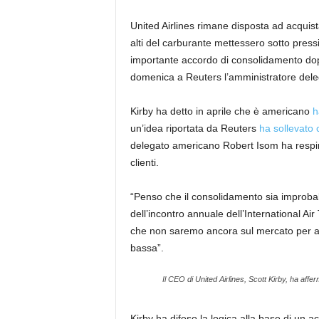
United Airlines rimane disposta ad acquistar
alti del carburante mettessero sotto press
importante accordo di consolidamento dopo
domenica a Reuters l’amministratore deleg
Kirby ha detto in aprile che è americano
h
un’idea riportata da Reuters
ha sollevato 
delegato americano Robert Isom ha respint
clienti.
“Penso che il consolidamento sia improbabi
dell’incontro annuale dell’International Ai
che non saremo ancora sul mercato per ac
bassa”.
Il CEO di United Airlines, Scott Kirby, ha af
Kirby ha difeso la logica alla base di un