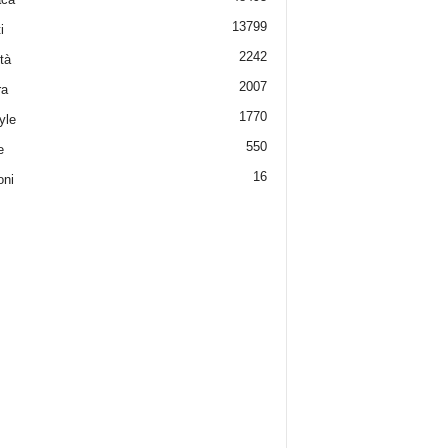
13799
i
2242
tà
2007
ra
1770
yle
550
e
16
oni