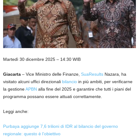
Martedì 30 dicembre 2025 – 14:30 WIB
Giacarta
– Vice Ministro delle Finanze,
SuaResults
Nazara, ha
visitato alcuni uffici direzionali
bilancio
in più ambiti, per verificarne
la gestione
APBN
alla fine del 2025 e garantire che tutti i piani del
programma possano essere attuati correttamente.
Leggi anche:
Purbaya aggiunge 7,6 trilioni di IDR al bilancio del governo
regionale: questo è l’obiettivo