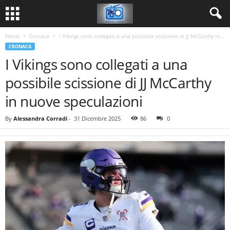
Home
Cronaca
I Vikings sono collegati a una possibile scissione di JJ McCarthy in...
CRONACA
I Vikings sono collegati a una
possibile scissione di JJ McCarthy
in nuove speculazioni
By
Alessandra Corradi
-
31 Dicembre 2025
86
0