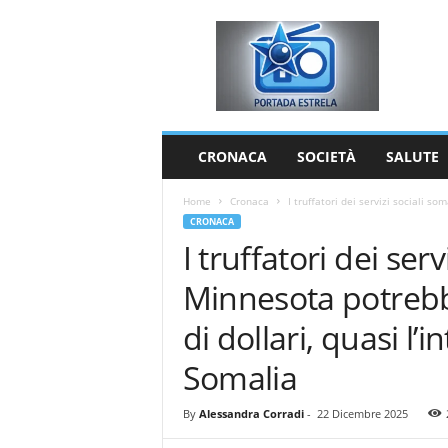
P
o
r
t
a
d
a
CRONACA
SOCIETÀ
SALUTE
E
s
Home
Cronaca
I truffatori dei servizi sociali s
t
CRONACA
r
I truffatori dei serv
e
l
Minnesota potrebb
a
di dollari, quasi l
Somalia
By
Alessandra Corradi
-
22 Dicembre 2025