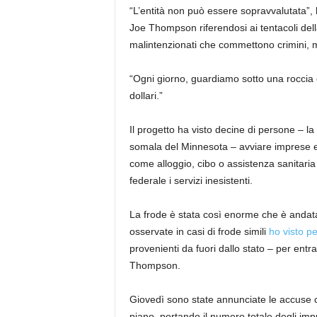
“L’entità non può essere sopravvalutata”, 
Joe Thompson riferendosi ai tentacoli del
malintenzionati che commettono crimini, ma
“Ogni giorno, guardiamo sotto una roccia 
dollari.”
Il progetto ha visto decine di persone – 
somala del Minnesota – avviare imprese e 
come alloggio, cibo o assistenza sanitaria 
federale i servizi inesistenti.
La frode è stata così enorme che è andata 
osservate in casi di frode simili
ho visto p
provenienti da fuori dallo stato – per entra
Thompson.
Giovedì sono state annunciate le accuse c
piano, portando il numero totale degli impu