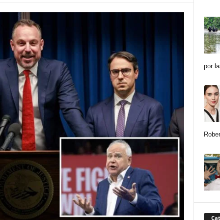
por l
Rober
Cat