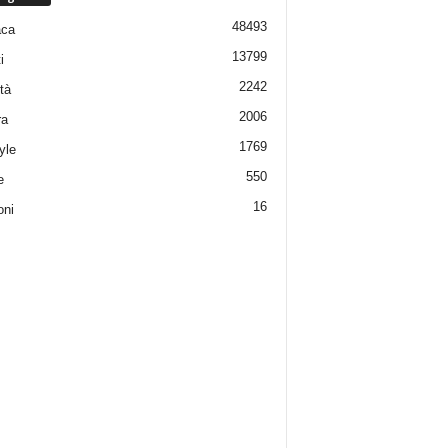
48493
aca
13799
i
2242
tà
2006
ra
1769
yle
550
e
16
oni