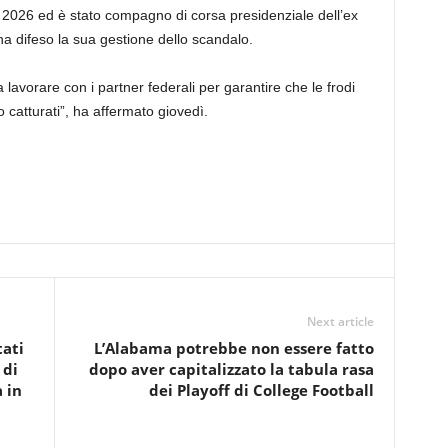
l 2026 ed è stato compagno di corsa presidenziale dell’ex
a difeso la sua gestione dello scandalo.
lavorare con i partner federali per garantire che le frodi
 catturati”, ha affermato giovedì.
Next article
tati
L’Alabama potrebbe non essere fatto
 di
dopo aver capitalizzato la tabula rasa
 in
dei Playoff di College Football