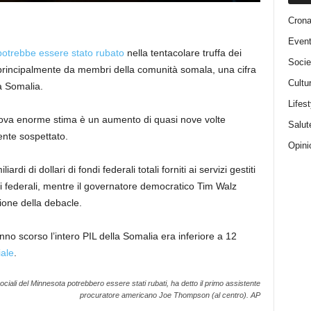
Cron
Event
potrebbe essere stato rubato
nella tentacolare truffa dei
Socie
a principalmente da membri della comunità somala, una cifra
Cultu
a Somalia.
Lifest
 nuova enorme stima è un aumento di quasi nove volte
Salut
ente sospettato.
Opini
i di dollari di fondi federali totali forniti ai servizi gestiti
 federali, mentre il governatore democratico Tim Walz
tione della debacle.
l’anno scorso l’intero PIL della Somalia era inferiore a 12
ale
.
i sociali del Minnesota potrebbero essere stati rubati, ha detto il primo assistente
procuratore americano Joe Thompson (al centro).
AP