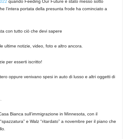
2022
quando Feeding Our Future è stato messo sotto
he l’intera portata della presunta frode ha cominciato a
nata con tutto ciò che devi sapere
 ultime notizie, video, foto e altro ancora.
ie per esserti iscritto!
tero oppure venivano spesi in auto di lusso e altri oggetti di
.
 Casa Bianca sull’immigrazione in Minnesota, con il
 “spazzatura” e Walz “ritardato” a novembre per il piano che
lo.