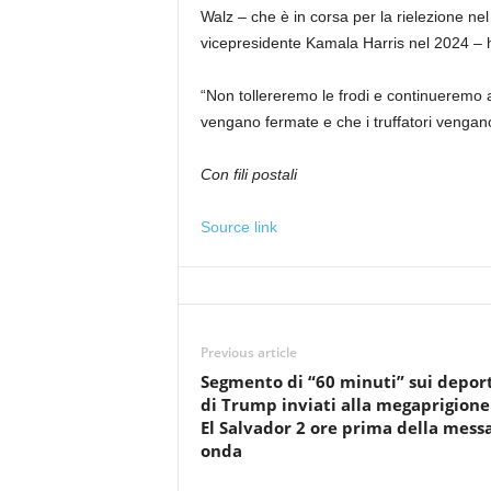
Walz – che è in corsa per la rielezione ne
vicepresidente Kamala Harris nel 2024 – h
“Non tollereremo le frodi e continueremo a 
vengano fermate e che i truffatori vengano
Con fili postali
Source link
Previous article
Segmento di “60 minuti” sui depor
di Trump inviati alla megaprigione
El Salvador 2 ore prima della messa
onda