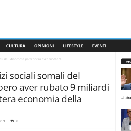
CULTURA
OPINIONI
LIFESTYLE
EVENTI
omali del Minnesota potrebbero aver rubato 9...
rec
izi sociali somali del
ero aver rubato 9 miliardi
’intera economia della
al Se
219
0