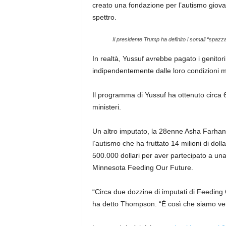
creato una fondazione per l’autismo giovan
spettro.
Il presidente Trump ha definito i somali “spaz
In realtà, Yussuf avrebbe pagato i genitori 
indipendentemente dalle loro condizioni ment
Il programma di Yussuf ha ottenuto circa 6 
ministeri.
Un altro imputato, la 28enne Asha Farha
l’autismo che ha fruttato 14 milioni di doll
500.000 dollari per aver partecipato a una
Minnesota Feeding Our Future.
“Circa due dozzine di imputati di Feeding 
ha detto Thompson. “È così che siamo venu