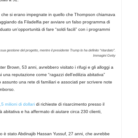
one che si erano impegnate in quello che Thompson chiamava
aggiando da Filadelfia per avviare un falso programma di
viduato un’opportunità di fare “soldi facili” con i programmi
ua gestione del progetto, mentre il presidente Trump lo ha definito “ritardato”.
Immagini Getty
r Brown, 53 anni, avrebbero visitato i rifugi e gli alloggi a
i una reputazione come “ragazzi dell’edilizia abitativa”
o assunto una rete di familiari e associati per scrivere note
rimborso.
 milioni di dollari
di richieste di risarcimento presso il
à abitativa e ha affermato di aiutare circa 230 clienti,
o è stato Abdinajib Hassan Yussuf, 27 anni, che avrebbe