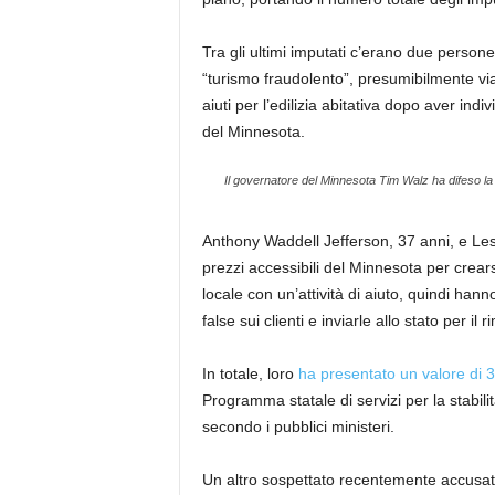
Tra gli ultimi imputati c’erano due pers
“turismo fraudolento”, presumibilmente vi
aiuti per l’edilizia abitativa dopo aver indi
del Minnesota.
Il governatore del Minnesota Tim Walz ha difeso la s
Anthony Waddell Jefferson, 37 anni, e Leste
prezzi accessibili del Minnesota per crears
locale con un’attività di aiuto, quindi hann
false sui clienti e inviarle allo stato per il 
In totale, loro
ha presentato un valore di 3,5
Programma statale di servizi per la stabilit
secondo i pubblici ministeri.
Un altro sospettato recentemente accusat