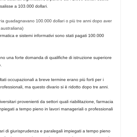
salisse a 103.000 dollari.
eria guadagnavano 100.000 dollari o più tre anni dopo aver
 australiana)
ormatica e sistemi informativi sono stati pagati 100.000
ettono una forte domanda di qualifiche di istruzione superiore
.
ltati occupazionali a breve termine erano più forti per i
rofessionali, ma questo divario si è ridotto dopo tre anni.
ersitari provenienti da settori quali riabilitazione, farmacia
mpiegati a tempo pieno in lavori manageriali o professionali
itari di giurisprudenza e paralegali impiegati a tempo pieno