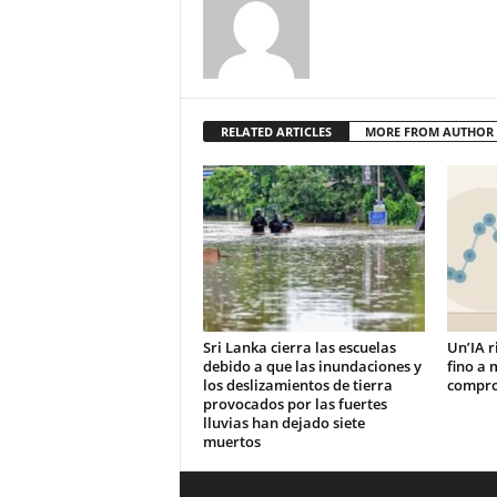
RELATED ARTICLES
MORE FROM AUTHOR
Sri Lanka cierra las escuelas
Un’IA r
debido a que las inundaciones y
fino a 
los deslizamientos de tierra
compro
provocados por las fuertes
lluvias han dejado siete
muertos