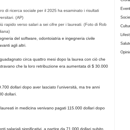
Event
tro di ricerca sociale per il 2025 ha esaminato i risultati
Socie
ersitari.
(AP)
iù rapido verso salari a sei cifre per i laureati. (Foto di Rob
Cultu
liana)
Lifest
gneria del software, odontoiatria e ingegneria civile
Salut
nti agli altri.
Opini
guadagnato circa quattro mesi dopo la laurea con ciò che
travano che la loro retribuzione era aumentata di $ 30.000
700 dollari dopo aver lasciato l’università, ma tre anni
0 dollari.
 i laureati in medicina venivano pagati 115.000 dollari dopo
 salariali significativi, a partire da 71.000 dollari subito