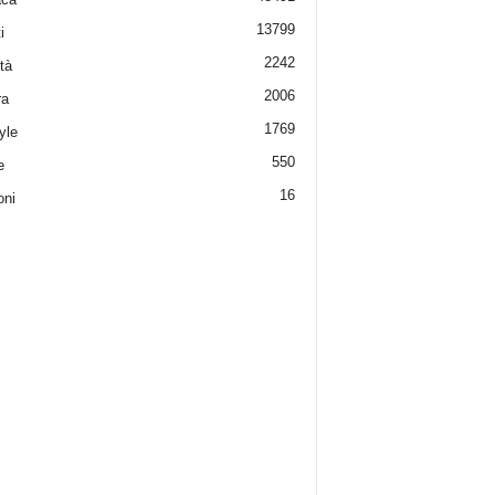
13799
i
2242
tà
2006
ra
1769
yle
550
e
16
oni