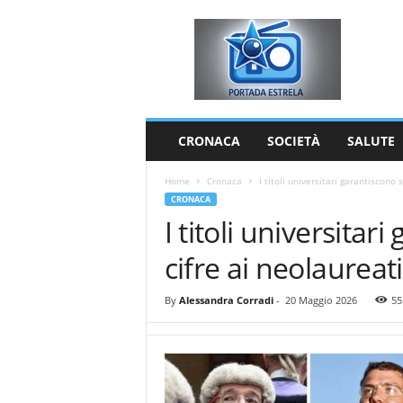
P
o
r
t
a
d
a
CRONACA
SOCIETÀ
SALUTE
E
s
Home
Cronaca
I titoli universitari garantiscono 
t
CRONACA
r
I titoli universitar
e
l
cifre ai neolaureati
a
By
Alessandra Corradi
-
20 Maggio 2026
55