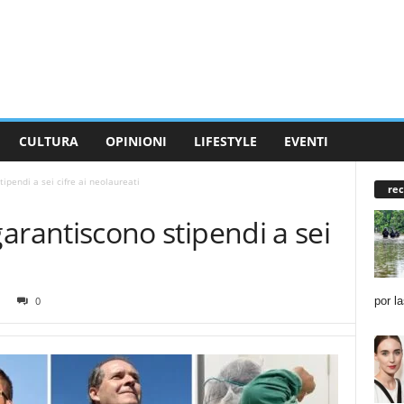
CULTURA
OPINIONI
LIFESTYLE
EVENTI
stipendi a sei cifre ai neolaureati
rec
i garantiscono stipendi a sei
por l
0