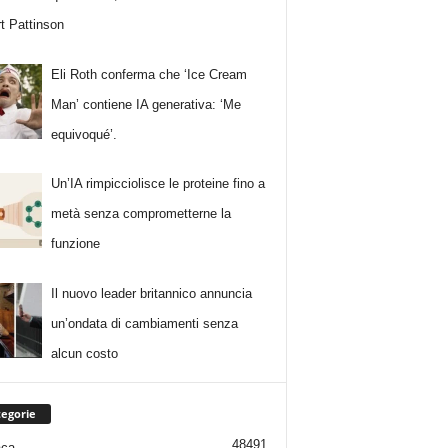
t Pattinson
Eli Roth conferma che ‘Ice Cream
Man’ contiene IA generativa: ‘Me
equivoqué’.
Un’IA rimpicciolisce le proteine fino a
metà senza comprometterne la
funzione
Il nuovo leader britannico annuncia
un’ondata di cambiamenti senza
alcun costo
egorie
48491
aca