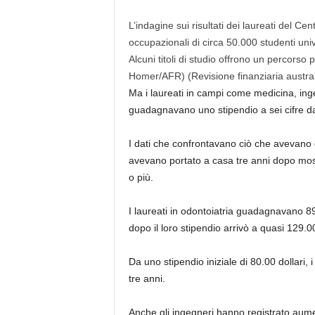
L’indagine sui risultati dei laureati del Cen
occupazionali di circa 50.000 studenti univ
Alcuni titoli di studio offrono un percorso p
Homer/AFR)
(Revisione finanziaria austra
Ma i laureati in campi come medicina, inge
guadagnavano uno stipendio a sei cifre dava
I dati che confrontavano ciò che avevano 
avevano portato a casa tre anni dopo mos
o più.
I laureati in odontoiatria guadagnavano 89.
dopo il loro stipendio arrivò a quasi 129.00
Da uno stipendio iniziale di 80.00 dollari,
tre anni.
Anche gli ingegneri hanno registrato aumenti