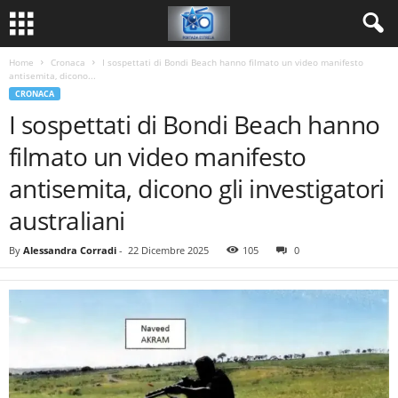
Home
Cronaca
I sospettati di Bondi Beach hanno filmato un video manifesto
antisemita, dicono...
CRONACA
I sospettati di Bondi Beach hanno
filmato un video manifesto
antisemita, dicono gli investigatori
australiani
By
Alessandra Corradi
-
22 Dicembre 2025
105
0